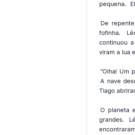
pequena.
E
De repente
fofinha.
Lé
continuou a
viram a lua 
“Olha! Um pl
A nave desc
Tiago abrira
O planeta e
grandes.
L
encontraram