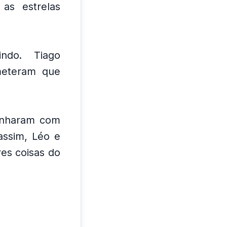
as estrelas
ndo.
Tiago
meteram que
onharam com
assim, Léo e
es coisas do