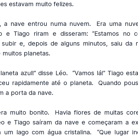
les estavam muito felizes.
, a nave entrou numa nuvem.
Era uma nuv
o e Tiago riram e disseram: “Estamos no c
 subir e, depois de alguns minutos, saiu da
e muitos planetas.
aneta azul!” disse Léo.
“Vamos lá!” Tiago est
eu rapidamente até o planeta.
Quando pous
m a porta da nave.
ra muito bonito.
Havia flores de muitas cor
éo e Tiago saíram da nave e começaram a exp
 um lago com água cristalina.
“Que lugar inc