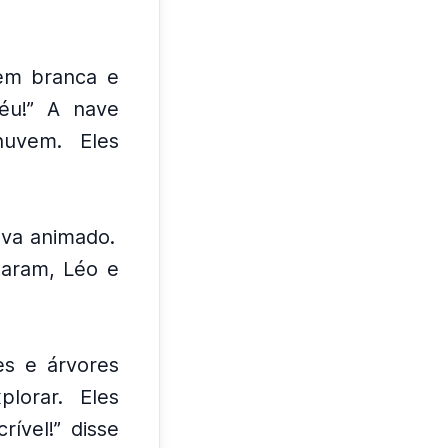
em branca e
éu!” A nave
 nuvem.
Eles
ava animado.
aram, Léo e
es e árvores
lorar.
Eles
rível!” disse