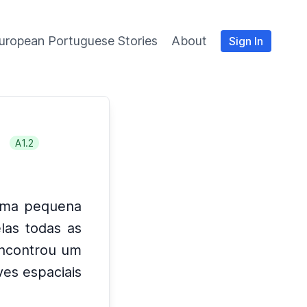
uropean Portuguese Stories
About
Sign In
A1.2
numa pequena
las todas as
encontrou um
ves espaciais