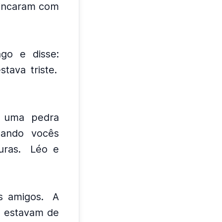
rincaram com
go e disse:
tava triste.
 uma pedra
Quando vocês
uras.
Léo e
 amigos.
A
s estavam de