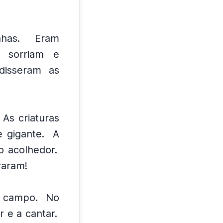
has.
Eram
s sorriam e
 disseram as
As criaturas
 gigante.
A
o acolhedor.
raram!
m campo.
No
 e a cantar.