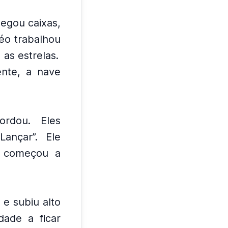
pegou caixas,
éo trabalhou
as estrelas.
ente, a nave
ordou.
Eles
Lançar”.
Ele
e começou a
 e subiu alto
dade a ficar