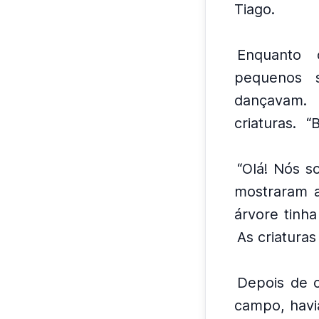
Tiago.
Enquanto c
pequenos s
dançavam.
criaturas.
“
“Olá! Nós s
mostraram a
árvore tinha
As criaturas
Depois de 
campo, havi