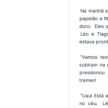
Na manhã se
papelão e fi
duro.
Eles 
Léo e Tiag
estava pronta
“Vamos test
subiram na 
pressionou
tremer!
“Uau! Está a
no céu.
Lé