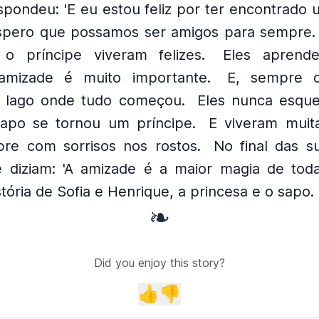
spondeu: 'E eu estou feliz por ter encontrado 
spero que possamos ser amigos para sempre.
o príncipe viveram felizes.
Eles aprend
 amizade é muito importante.
E, sempre 
 lago onde tudo começou.
Eles nunca esqu
apo se tornou um príncipe.
E viveram muit
pre com sorrisos nos rostos.
No final das su
 diziam: 'A amizade é a maior magia de todas
stória de Sofia e Henrique, a princesa e o sapo.
❧
Did you enjoy this story?
👍
👎