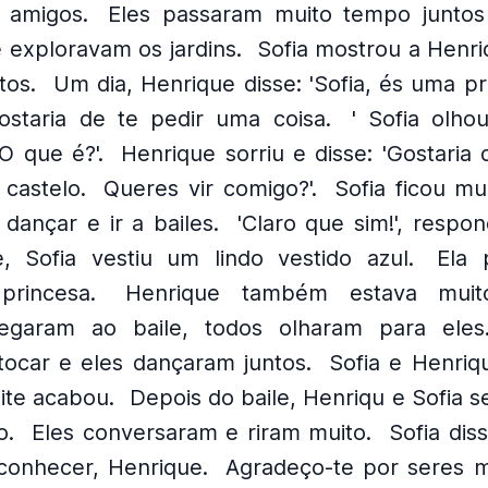
 amigos.
Eles passaram muito tempo juntos 
 exploravam os jardins.
Sofia mostrou a Henri
tos.
Um dia, Henrique disse: 'Sofia, és uma p
ostaria de te pedir uma coisa.
' Sofia olho
O que é?'.
Henrique sorriu e disse: 'Gostaria 
castelo.
Queres vir comigo?'.
Sofia ficou mu
dançar e ir a bailes.
'Claro que sim!', respon
e, Sofia vestiu um lindo vestido azul.
Ela 
princesa.
Henrique também estava muito
garam ao baile, todos olharam para eles
ocar e eles dançaram juntos.
Sofia e Henri
ite acabou.
Depois do baile, Henriqu e Sofia 
o.
Eles conversaram e riram muito.
Sofia dis
 conhecer, Henrique.
Agradeço-te por seres 