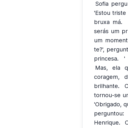
Sofia pergun
'Estou trist
bruxa má.
serás um prí
um moment
te?', pergun
princesa.
'
Mas, ela qu
coragem, d
brilhante.
O
tornou-se um
'Obrigado, q
perguntou:
Henrique.
O