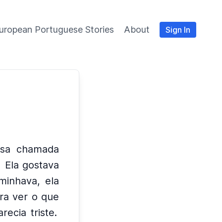
uropean Portuguese Stories
About
Sign In
esa chamada
Ela gostava
minhava, ela
ara ver o que
ecia triste.