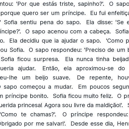
tou: 'Por que estás triste, sapinho?'.
O sapo
e porque quero ser um príncipe.
Eu fui enfeit
' Sofia sentiu pena do sapo.
Ela disse: 'Se 
ncipe?'.
O sapo acenou com a cabeça.
Sofi
o.
Ela decidiu que ia ajudar o sapo.
'Como p
tou Sofia.
O sapo respondeu: 'Preciso de um 
 Sofia ficou surpresa.
Ela nunca tinha beija
eria ajudar.
Então, ela aproximou-se do 
eu-lhe um beijo suave.
De repente, hou
 sapo começou a mudar.
Em poucos segun
 príncipe bonito.
Sofia ficou muito feliz.
O pr
uerida princesa! Agora sou livre da maldição!'.
 'Como te chamas?'.
O príncipe respondeu
brigado por me salvar!'.
Desde esse dia, Henr