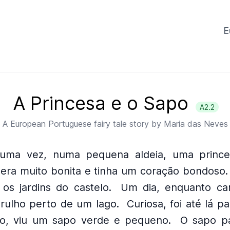
E
A Princesa e o Sapo
A2.2
A
European Portuguese
fairy tale story by
Maria das Neves
 uma vez, numa pequena aldeia, uma princ
 era muito bonita e tinha um coração bondoso.
os jardins do castelo.
Um dia, enquanto ca
rulho perto de um lago.
Curiosa, foi até lá p
o, viu um sapo verde e pequeno.
O sapo par