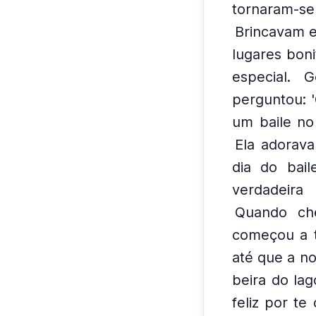
tornaram-se
Brincavam e
lugares boni
especial.
G
perguntou: '
um baile no 
Ela adorava 
dia do bail
verdadeira 
Quando che
começou a t
até que a no
beira do lag
feliz por te