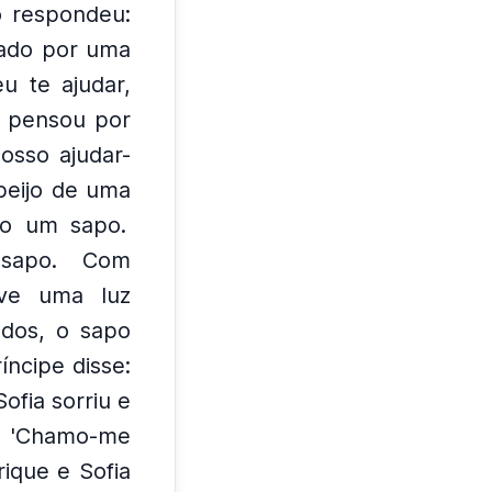
 respondeu:
içado por uma
eu te ajudar,
a pensou por
osso ajudar-
beijo de uma
do um sapo.
sapo.
Com
ve uma luz
dos, o sapo
íncipe disse:
Sofia sorriu e
: 'Chamo-me
ique e Sofia