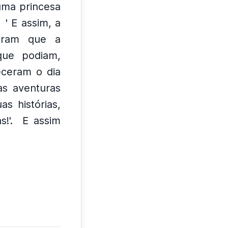
uma princesa
' E assim, a
eram que a
que podiam,
eceram o dia
as aventuras
as histórias,
!'.
E assim