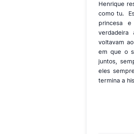
Henrique re
como tu.
E
princesa e 
verdadeira
voltavam ao
em que o s
juntos, sem
eles sempre
termina a hi