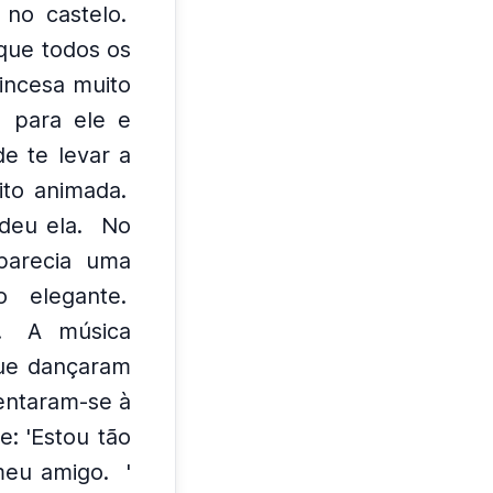
no castelo.
que todos os
rincesa muito
u para ele e
de te levar a
ito animada.
deu ela.
No
parecia uma
 elegante.
.
A música
que dançaram
sentaram-se à
se: 'Estou tão
meu amigo.
'