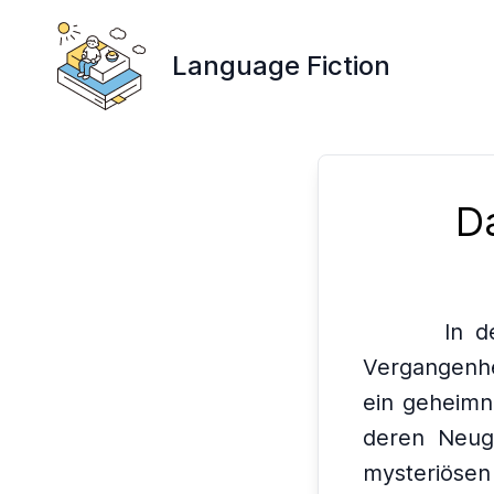
Language Fiction
D
In d
Vergangenhe
ein geheimni
deren Neugi
mysteriöse