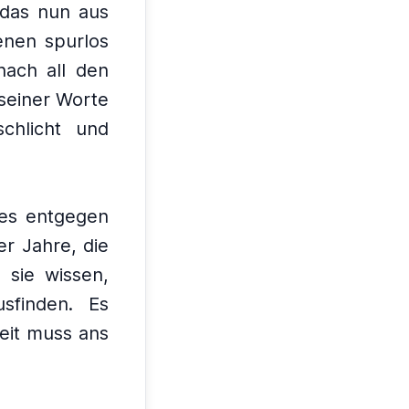
, das nun aus
enen spurlos
ach all den
 seiner Worte
schlicht und
 es entgegen
er Jahre, die
e sie wissen,
sfinden.
Es
eit muss ans