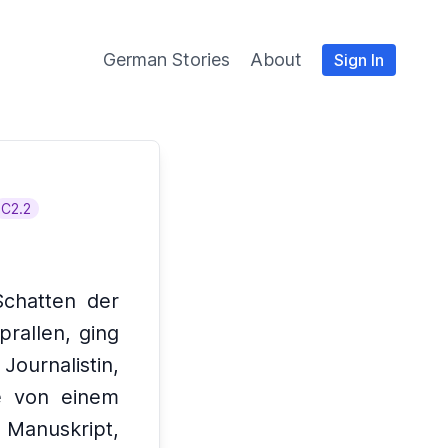
German Stories
About
Sign In
C2.2
Schatten der
rallen, ging
Journalistin,
te von einem
 Manuskript,