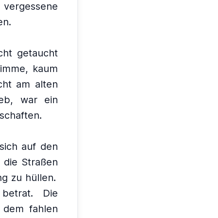
t vergessene
en.
cht getaucht
Stimme, kaum
cht am alten
eb, war ein
schaften.
sich auf den
 die Straßen
g zu hüllen.
betrat.
Die
n dem fahlen