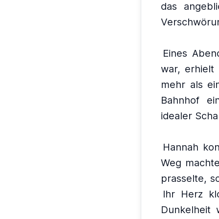
das angebli
Verschwörung
Eines Abend
war, erhiel
mehr als ei
Bahnhof ein
idealer Sch
Hannah konn
Weg machte
prasselte, s
Ihr Herz kl
Dunkelheit 