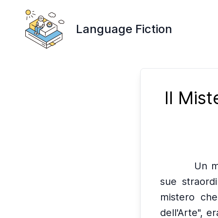
Language Fiction
Il Mis
Un m
sue straordi
mistero ch
dell'Arte", 