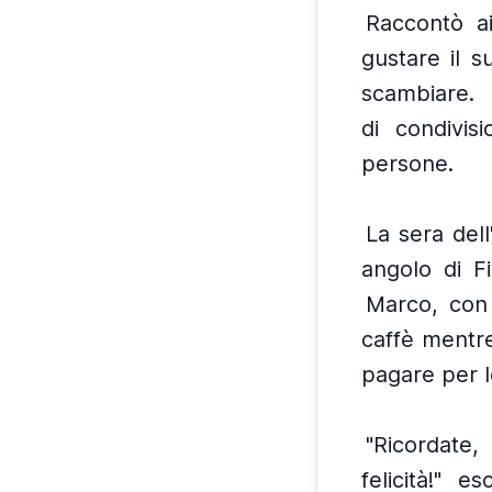
Raccontò ai
gustare il 
scambiare.
di condivis
persone.
La sera dell
angolo di F
Marco, con 
caffè mentre
pagare per 
"Ricordate,
felicità!" e