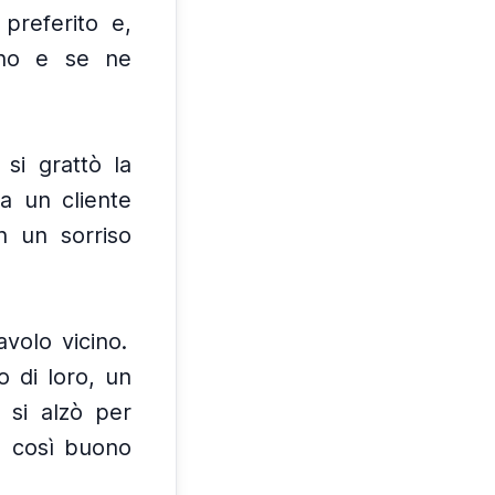
 preferito e,
ano e se ne
si grattò la
a un cliente
n un sorriso
volo vicino.
o di loro, un
 si alzò per
è così buono