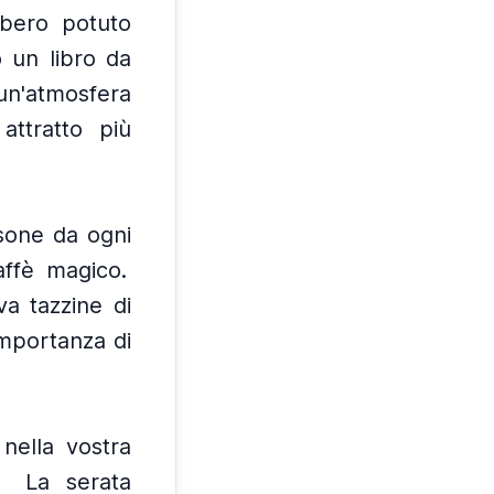
bbero potuto
 un libro da
 un'atmosfera
attratto più
sone da ogni
affè magico.
va tazzine di
importanza di
 nella vostra
La serata