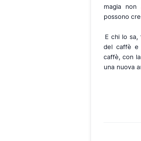
magia non 
possono crea
E chi lo sa,
del caffè e 
caffè, con l
una nuova am