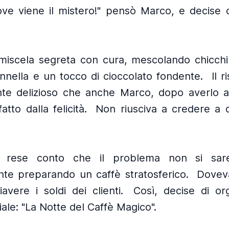
ve viene il mistero!" pensò Marco, e decise d
miscela segreta con cura, mescolando chicchi 
annella e un tocco di cioccolato fondente.
Il r
nte delizioso che anche Marco, dopo averlo as
atto dalla felicità.
Non riusciva a credere a 
 rese conto che il problema non si sare
te preparando un caffè stratosferico.
Dovev
vere i soldi dei clienti.
Così, decise di or
ale: "La Notte del Caffè Magico".