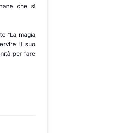
mane che si
ato "La magia
rvire il suo
nità per fare