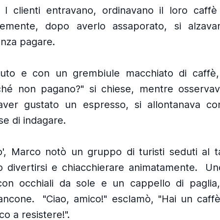
I clienti entravano, ordinavano il loro caffè
temente, dopo averlo assaporato, si alzav
nza pagare.
uto e con un grembiule macchiato di caffè, 
ché non pagano?" si chiese, mentre osservav
ver gustato un espresso, si allontanava co
se di indagare.
, Marco notò un gruppo di turisti seduti al ta
divertirsi e chiacchierare animatamente.
Un
on occhiali da sole e un cappello di paglia,
ancone.
"Ciao, amico!" esclamò, "Hai un caff
o a resistere!".