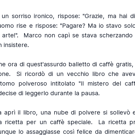
un sorriso ironico, rispose: "Grazie, ma hai d
uomo rise e rispose: "Pagare? Ma io stavo sol
arte!".
Marco non capì se stava scherzando
 insistere.
e ora di quest'assurdo balletto di caffè grati
one.
Si ricordò di un vecchio libro che avev
 tomo polveroso intitolato "Il mistero del caff
 decise di leggerlo durante la pausa.
aprì il libro, una nube di polvere si sollevò e
 ricetta per un caffè speciale.
La ricetta p
nque lo assaggiasse così felice da dimenticar