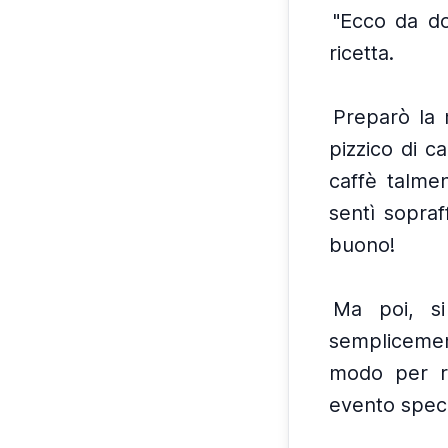
"Ecco da do
ricetta.
Preparò la 
pizzico di c
caffè talme
sentì sopraff
buono!
Ma poi, si
semplicemen
modo per ria
evento speci