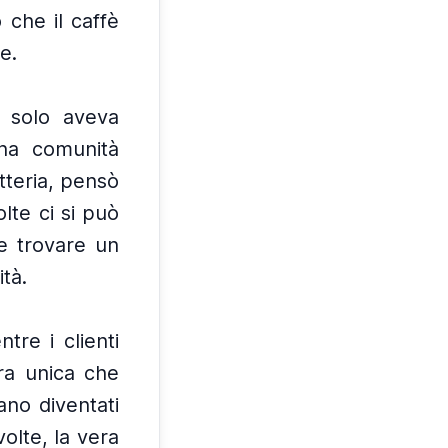
 che il caffè
e.
 solo aveva
una comunità
tteria, pensò
lte ci si può
re trovare un
tà.
tre i clienti
ra unica che
rano diventati
volte, la vera