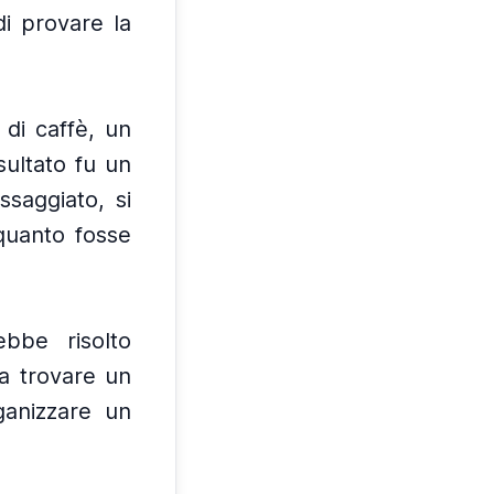
i provare la
di caffè, un
isultato fu un
saggiato, si
quanto fosse
bbe risolto
a trovare un
ganizzare un