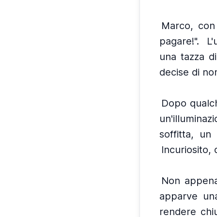
Marco, con 
pagare!".
L'
una tazza di 
decise di non
Dopo qualch
un'illuminazi
soffitta, un
Incuriosito,
Non appena 
apparve una
rendere chiu