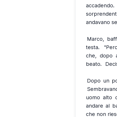
accadendo.
sorprenden
andavano se
Marco, baff
testa.
"Per
che, dopo a
beato.
Deci
Dopo un po'
Sembravano 
uomo alto c
andare al b
che non riesc