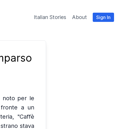
Italian Stories
About
Sign In
omparso
 noto per le
i fronte a un
teria, "Caffè
 strano stava