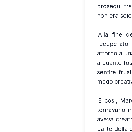
proseguì tra
non era sol
Alla fine d
recuperato 
attorno a un
a quanto fos
sentire frus
modo creativ
E così, Mar
tornavano n
aveva creat
parte della c