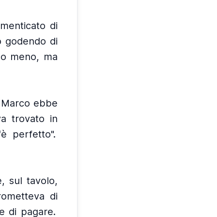
imenticato di
o godendo di
 o meno, ma
s, Marco ebbe
a trovato in
è perfetto".
, sul tavolo,
rometteva di
e di pagare.