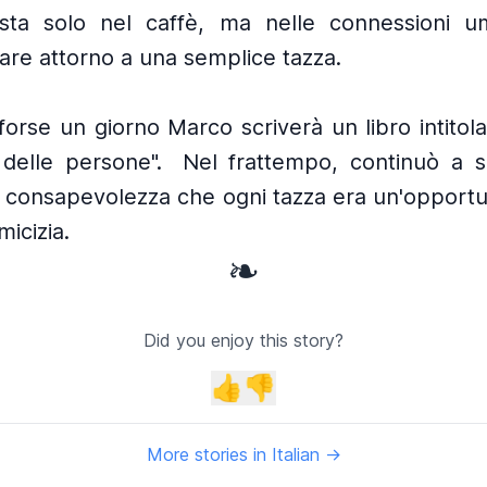
sta solo nel caffè, ma nelle connessioni u
re attorno a una semplice tazza.
 forse un giorno Marco scriverà un libro intitol
delle persone".
Nel frattempo, continuò a se
a consapevolezza che ogni tazza era un'opportu
icizia.
❧
Did you enjoy this story?
👍
👎
More stories in Italian →