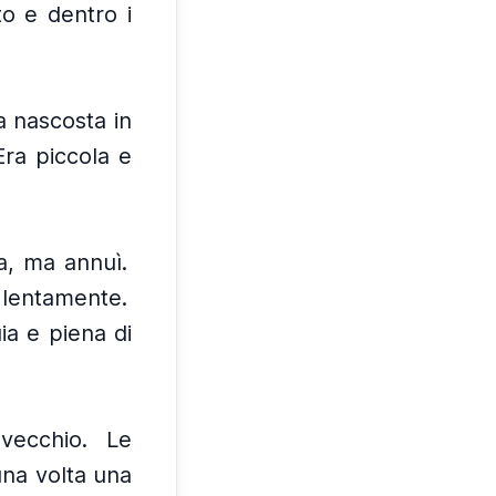
to e dentro i
a nascosta in
Era piccola e
a, ma annuì.
 lentamente.
ia e piena di
 vecchio.
Le
una volta una