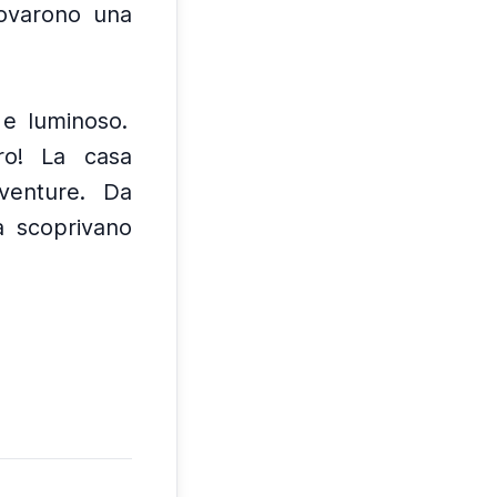
ovarono una
 e luminoso.
ro! La casa
venture.
Da
a scoprivano