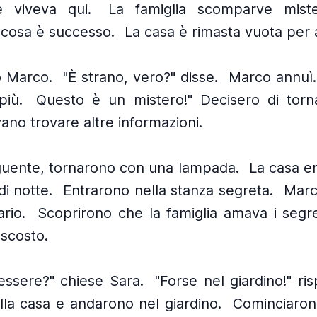
e viveva qui.
La famiglia scomparve miste
cosa è successo.
La casa è rimasta vuota per 
ò Marco.
"È strano, vero?" disse.
Marco annuì.
più.
Questo è un mistero!" Decisero di torna
ano trovare altre informazioni.
eguente, tornarono con una lampada.
La casa e
i notte.
Entrarono nella stanza segreta.
Marc
ario.
Scoprirono che la famiglia amava i segre
scosto.
ssere?" chiese Sara.
"Forse nel giardino!" r
lla casa e andarono nel giardino.
Cominciaron