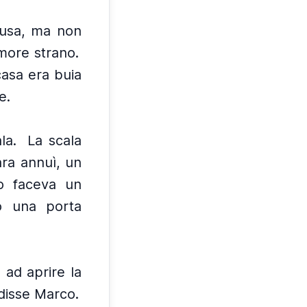
iusa, ma non
more strano.
casa era buia
e.
la.
La scala
ra annuì, un
o faceva un
o una porta
ad aprire la
disse Marco.