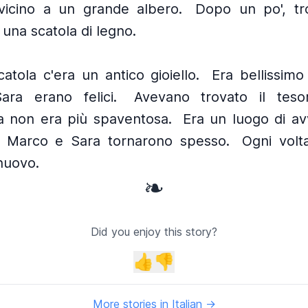
vicino a un grande albero.
Dopo un po', tr
 una scatola di legno.
atola c'era un antico gioiello.
Era bellissimo
ra erano felici.
Avevano trovato il teso
 non era più spaventosa.
Era un luogo di av
, Marco e Sara tornarono spesso.
Ogni volt
nuovo.
❧
Did you enjoy this story?
👍
👎
More stories in Italian →