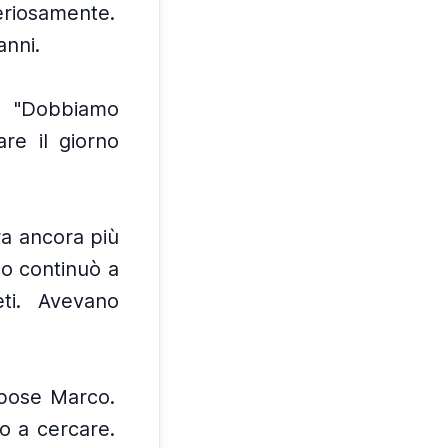
riosamente.
anni.
"Dobbiamo
re il giorno
ra ancora più
o continuò a
ti.
Avevano
ispose Marco.
o a cercare.