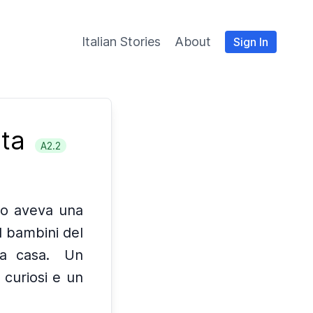
Italian Stories
About
Sign In
ata
A2.2
io aveva una
I bambini del
la casa.
Un
 curiosi e un