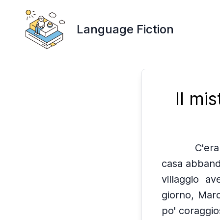
Language Fiction
Il mi
C'era
casa abband
villaggio a
giorno, Marc
po' coraggios