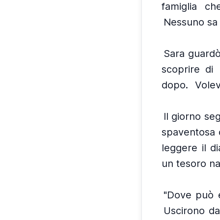
famiglia ch
Nessuno sa 
Sara guard
scoprire di 
dopo.
Volev
Il giorno s
spaventosa d
leggere il di
un tesoro na
"Dove può e
Uscirono da