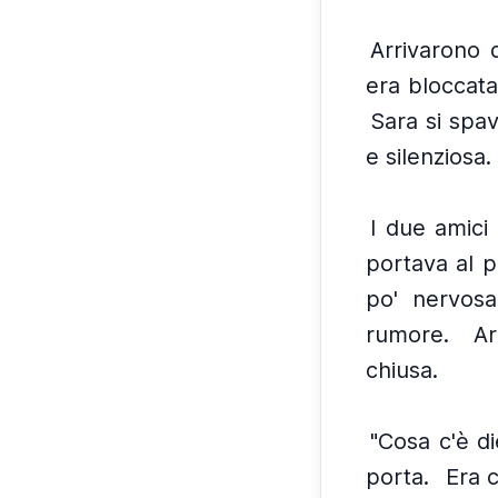
Arrivarono d
era bloccata
Sara si spa
e silenziosa.
I due amici
portava al p
po' nervosa
rumore.
Ar
chiusa.
"Cosa c'è d
porta.
Era c