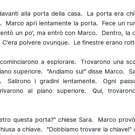
avanti alla porta della casa.
La porta era ch
.
Marco aprì lentamente la porta.
Fece un ru
ventò un po', ma entrò con Marco.
Dentro, la 
C'era polvere ovunque.
Le finestre erano rott
 cominciarono a esplorare.
Trovarono una sca
iano superiore.
"Andiamo su!" disse Marco.
Sa
.
Salirono i gradini lentamente.
Ogni pass
rivarono al piano superiore.
Qui, trovaron
ietro questa porta?" chiese Sara.
Marco provò 
hiusa a chiave.
"Dobbiamo trovare la chiave!" 