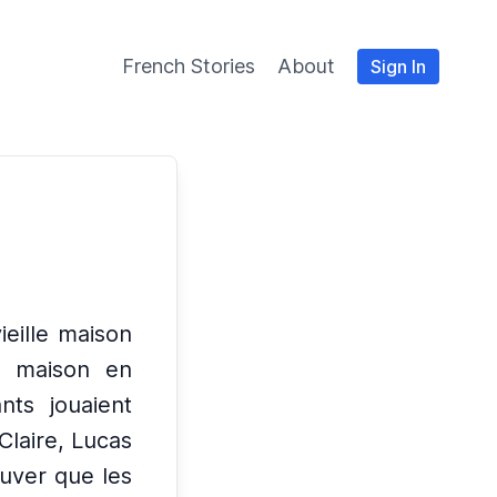
French Stories
About
Sign In
vieille maison
te maison en
nts jouaient
 Claire, Lucas
ouver que les