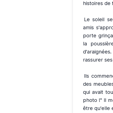
histoires de
Le soleil s
amis s'appr
porte grinçai
la poussièr
d'araignées.
rassurer ses
Ils commenc
des meubles 
qui avait to
photo !" Il 
être qu'elle 