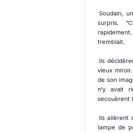
Soudain, un
surpris.
"C
rapidement.
tremblait.
Ils décidère
vieux miroir.
de son image
n'y avait ri
secouèrent l
Ils allèrent
lampe de p