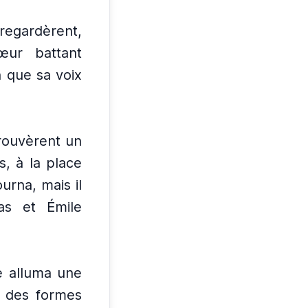
regardèrent,
œur battant
n que sa voix
trouvèrent un
s, à la place
ourna, mais il
as et Émile
e alluma une
t des formes