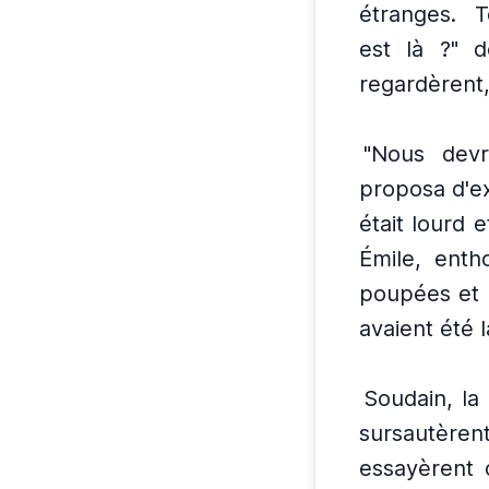
étranges.
T
est là ?" d
regardèrent,
"Nous devri
proposa d'e
était lourd 
Émile, entho
poupées et d
avaient été 
Soudain, la
sursautèrent
essayèrent d