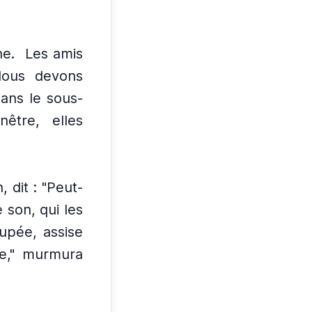
he.
Les amis
Nous devons
ans le sous-
nêtre, elles
, dit : "Peut-
e son, qui les
oupée, assise
e," murmura