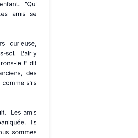
enfant.
"Qui
Les amis se
rs curieuse,
s-sol.
L'air y
rons-le !" dit
 anciens, des
, comme s'ils
t.
Les amis
paniquée.
Ils
ous sommes