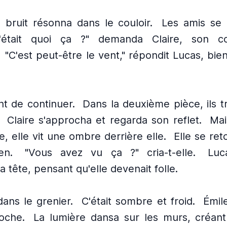
 bruit résonna dans le couloir.
Les amis se 
'était quoi ça ?" demanda Claire, son c
"C'est peut-être le vent," répondit Lucas, bie
nt de continuer.
Dans la deuxième pièce, ils 
Claire s'approcha et regarda son reflet.
Mai
, elle vit une ombre derrière elle.
Elle se ret
en.
"Vous avez vu ça ?" cria-t-elle.
Luc
a tête, pensant qu'elle devenait folle.
 dans le grenier.
C'était sombre et froid.
Émil
oche.
La lumière dansa sur les murs, créan