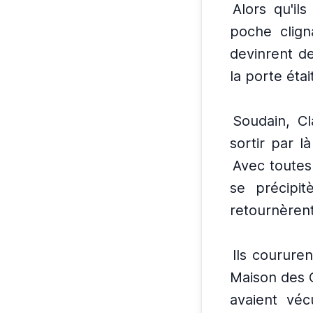
Alors qu'il
poche clign
devinrent de
la porte éta
Soudain, Cl
sortir par l
Avec toutes 
se précipitè
retournèrent
Ils coururen
Maison des Om
avaient véc