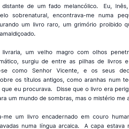
distante de um fado melancólico.
Eu, Inês,
elo sobrenatural, encontrava-me numa peque
curando um livro raro, um grimório proibido q
amaldiçoado.
livraria, um velho magro com olhos penet
gmático, surgiu de entre as pilhas de livros 
u-se como Senhor Vicente, e os seus de
sobre os títulos antigos, como aranhas num te
o que eu procurava.
Disse que o livro era peri
ara um mundo de sombras, mas o mistério me a
u-me um livro encadernado em couro humano
avadas numa língua arcaica.
A capa estava 