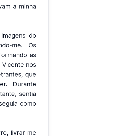
avam a minha
 imagens do
ndo-me.
Os
sformando as
r Vicente nos
trantes, que
er.
Durante
tante, sentia
seguia como
ro, livrar-me