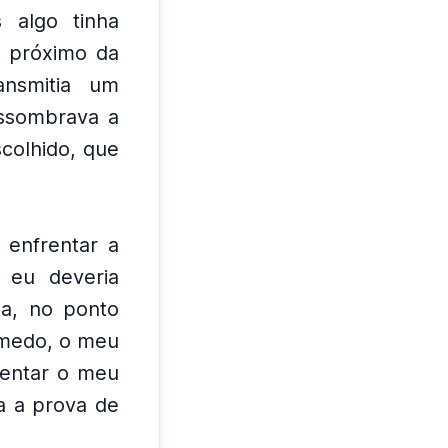
 algo tinha
s próximo da
nsmitia um
ssombrava a
colhido, que
 enfrentar a
 eu deveria
a, no ponto
 medo, o meu
frentar o meu
a a prova de