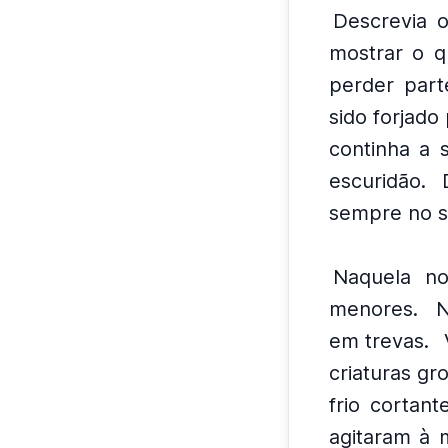
Descrevia 
mostrar o q
perder part
sido forjad
continha a 
escuridão.
sempre no s
Naquela no
menores.
N
em trevas.
criaturas gr
frio cortan
agitaram à 