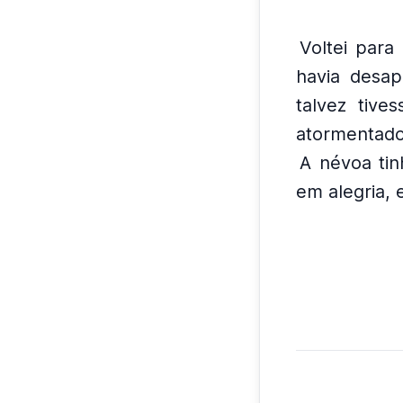
Voltei para
havia desap
talvez tiv
atormentado
A névoa tin
em alegria, 