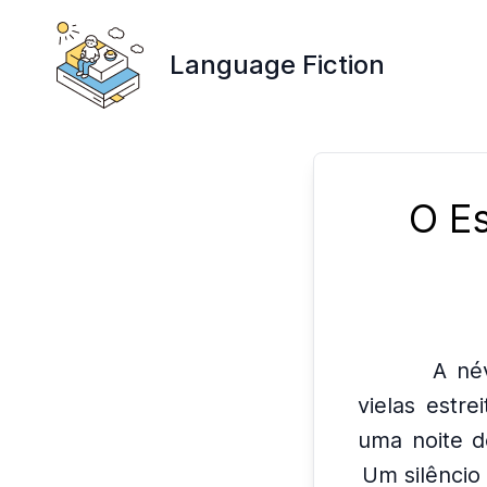
Language Fiction
O E
A né
vielas estre
uma noite d
Um silêncio