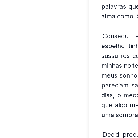
palavras qu
alma como l
Consegui f
espelho ti
sussurros c
minhas noit
meus sonhos
pareciam s
dias, o med
que algo m
uma sombra 
Decidi proc