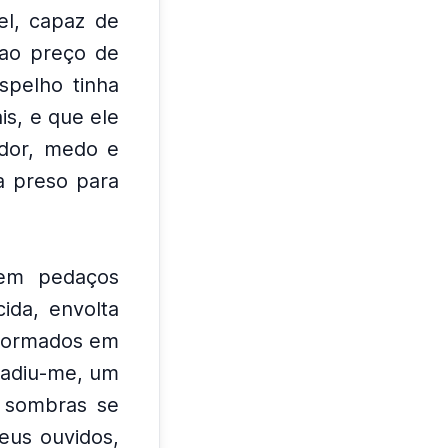
el, capaz de
 ao preço de
spelho tinha
s, e que ele
 dor, medo e
a preso para
 em pedaços
ida, envolta
sformados em
adiu-me, um
 sombras se
eus ouvidos,