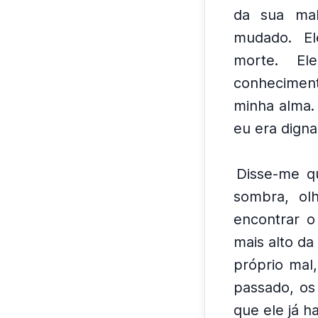
da sua mal
mudado.
E
morte.
El
conhecimen
minha alma.
eu era digna
Disse-me q
sombra, ol
encontrar 
mais alto da
próprio mal,
passado, os
que ele já h