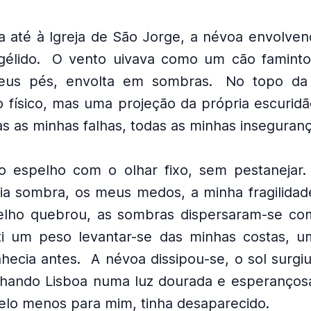
na até à Igreja de São Jorge, a névoa envolv
élido.
O vento uivava como um cão faminto
meus pés, envolta em sombras.
No topo da 
 físico, mas uma projeção da própria escuridã
as as minhas falhas, todas as minhas inseguranç
o espelho com o olhar fixo, sem pestanejar.
ia sombra, os meus medos, a minha fragilidad
pelho quebrou, as sombras dispersaram-se co
ti um peso levantar-se das minhas costas, u
hecia antes.
A névoa dissipou-se, o sol surgi
hando Lisboa numa luz dourada e esperanços
pelo menos para mim, tinha desaparecido.