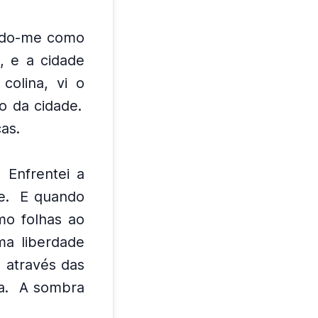
endo-me como
, e a cidade
colina, vi o
o da cidade.
as.
Enfrentei a
e.
E quando
mo folhas ao
ma liberdade
u através das
a.
A sombra