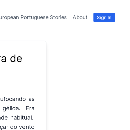
uropean Portuguese Stories
About
Sign In
ra de
sufocando as
 gélida.
Era
de habitual.
uçar do vento