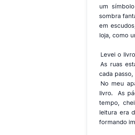
um símbolo
sombra fant
em escudos
loja, como u
Levei o liv
As ruas est
cada passo, 
No meu apar
livro.
As pá
tempo, chei
leitura era 
formando im