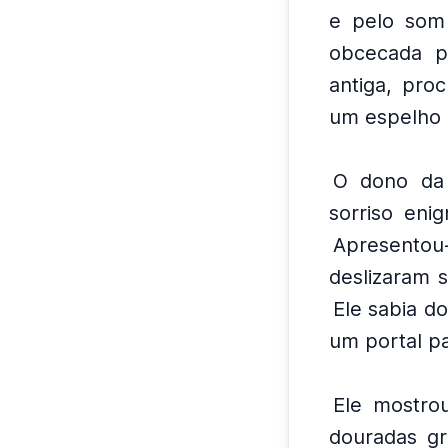
e pelo som 
obcecada p
antiga, pro
um espelho 
O dono da 
sorriso eni
Apresento
deslizaram 
Ele sabia d
um portal p
Ele mostro
douradas gr