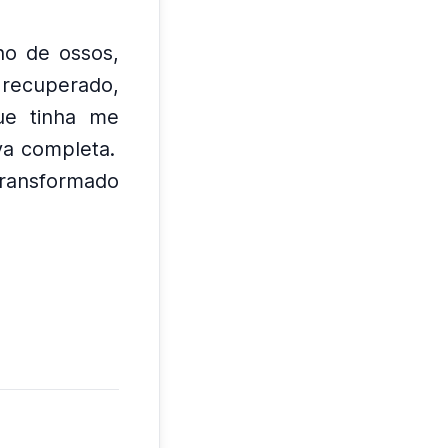
ho de ossos,
 recuperado,
ue tinha me
va completa.
transformado