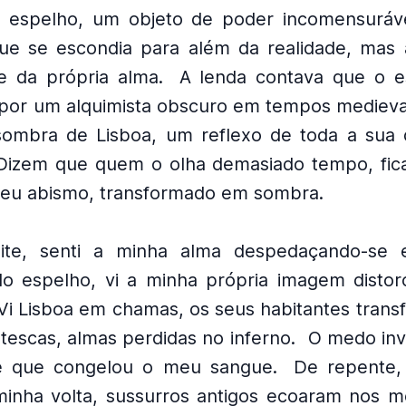
o espelho, um objeto de poder incomensuráv
ue se escondia para além da realidade, mas
e da própria alma.
A lenda contava que o e
o por um alquimista obscuro em tempos medievai
sombra de Lisboa, um reflexo de toda a sua
Dizem que quem o olha demasiado tempo, fic
eu abismo, transformado em sombra.
ite, senti a minha alma despedaçando-se
o espelho, vi a minha própria imagem distorc
Vi Lisboa em chamas, os seus habitantes tran
otescas, almas perdidas no inferno.
O medo inv
te que congelou o meu sangue.
De repente,
minha volta, sussurros antigos ecoaram nos m