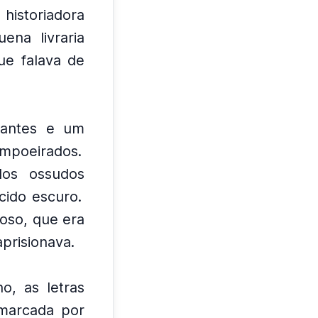
 historiadora
na livraria
ue falava de
rantes e um
empoeirados.
dos ossudos
cido escuro.
goso, que era
prisionava.
, as letras
marcada por