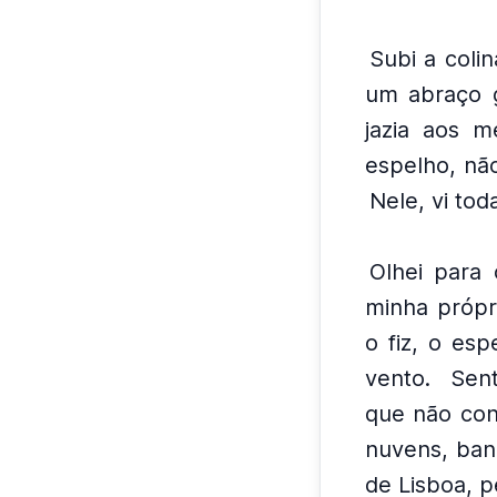
Subi a coli
um abraço g
jazia aos 
espelho, não
Nele, vi tod
Olhei para 
minha própr
o fiz, o es
vento.
Sen
que não con
nuvens, ban
de Lisboa, 