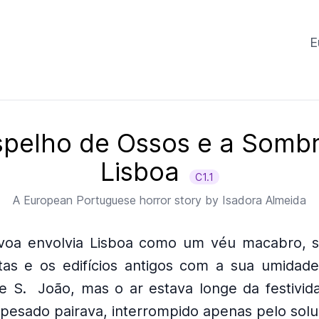
E
spelho de Ossos e a Somb
Lisboa
C1.1
A
European Portuguese
horror story by
Isadora Almeida
voa envolvia Lisboa como um véu macabro, 
itas e os edifícios antigos com a sua umidade
e S.
João, mas o ar estava longe da festivida
 pesado pairava, interrompido apenas pelo sol