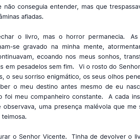
e não conseguia entender, mas que trespass
âminas afiadas.
echar o livro, mas o horror permanecia.
As
nham-se gravado na minha mente, atormenta
ontinuavam, ecoando nos meus sonhos, tran
es em pesadelos sem fim.
Vi o rosto do Senho
, o seu sorriso enigmático, os seus olhos pene
aber o meu destino antes mesmo de eu nasc
o foi meu companheiro constante.
A cada ins
e observava, uma presença malévola que me 
teimosa.
urar o Senhor Vicente.
Tinha de devolver o liv