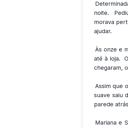
Determinada
noite.
Pedi
morava perto
ajudar.
Às onze e m
até à loja.
O
chegaram, o 
Assim que o
suave saiu 
parede atrás
Mariana e S