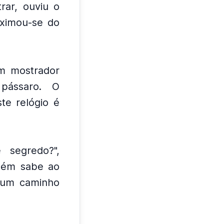
rar, ouviu o
oximou-se do
m mostrador
pássaro.
O
te relógio é
 segredo?",
guém sabe ao
 um caminho