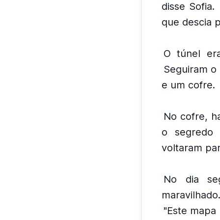
disse Sofia.
que descia p
O túnel era
Seguiram o
e um cofre.
No cofre, h
o segredo d
voltaram para
No dia seg
maravilhado
"Este mapa 