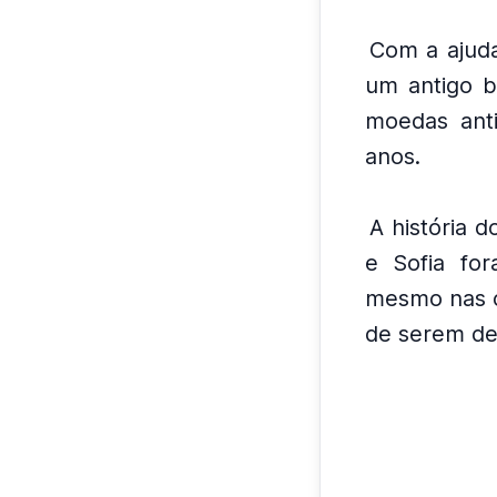
Com a ajuda
um antigo b
moedas ant
anos.
A história d
e Sofia fo
mesmo nas c
de serem de