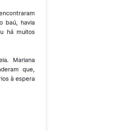
 encontraram
o baú, havia
u há muitos
eia.
Mariana
nderam que,
ios à espera