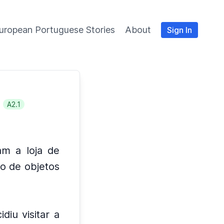
uropean Portuguese Stories
About
Sign In
A2.1
am a loja de
io de objetos
iu visitar a