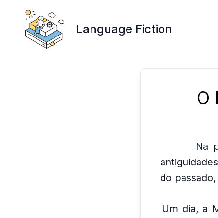
Language Fiction
O 
Na p
antiguidades
do passado, 
Um dia, a M