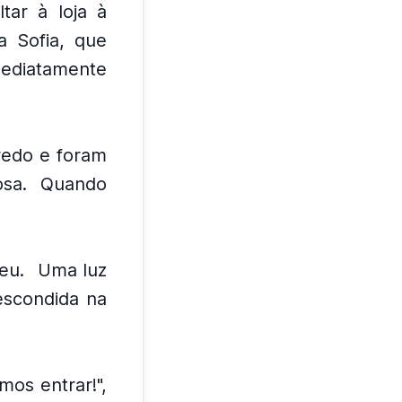
tar à loja à
a Sofia, que
mediatamente
redo e foram
osa.
Quando
eu.
Uma luz
escondida na
mos entrar!",