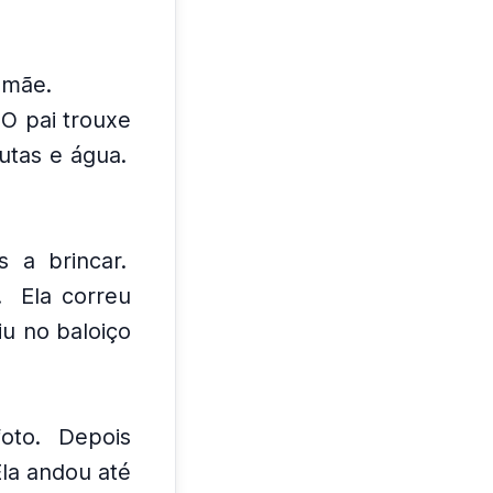
 mãe.
O pai trouxe
utas e água.
 a brincar.
.
Ela correu
iu no baloiço
oto.
Depois
la andou até