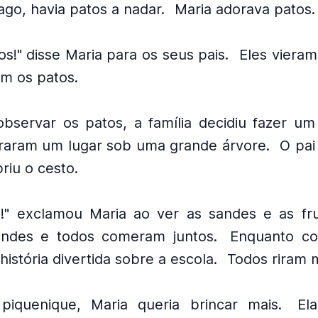
ago, havia patos a nadar.
Maria adorava patos.
s!" disse Maria para os seus pais.
Eles vieram
m os patos.
bservar os patos, a família decidiu fazer um
raram um lugar sob uma grande árvore.
O pai
riu o cesto.
a!" exclamou Maria ao ver as sandes e as fru
andes e todos comeram juntos.
Enquanto co
istória divertida sobre a escola.
Todos riram m
piquenique, Maria queria brincar mais.
El