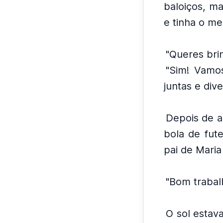
baloiços, m
e tinha o m
"Queres bri
"Sim! Vamos
juntas e div
Depois de a
bola de fute
pai de Mari
"Bom trabalh
O sol estava