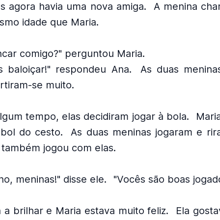
as agora havia uma nova amiga.
A menina cha
esmo idade que Maria.
ncar comigo?" perguntou Maria.
 baloiçar!" respondeu Ana.
As duas meninas
ertiram-se muito.
lgum tempo, elas decidiram jogar à bola.
Mari
bol do cesto.
As duas meninas jogaram e rir
a também jogou com elas.
o, meninas!" disse ele.
"Vocês são boas jogado
 a brilhar e Maria estava muito feliz.
Ela gosta