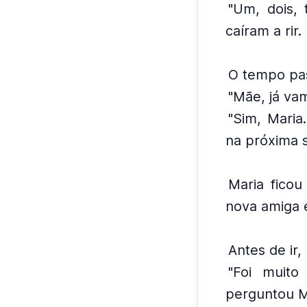
"Um, dois, t
caíram a rir.
O tempo pas
"Mãe, já va
"Sim, Maria.
na próxima 
Maria ficou
nova amiga e
Antes de ir
"Foi muito
perguntou M