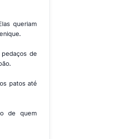
Elas queriam
enique.
 pedaços de
pão.
 os patos até
rso de quem