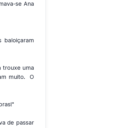
mava-se Ana
 baloiçaram
a trouxe uma
am muito.
O
ras!"
va de passar