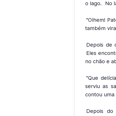
o lago.
No l
"Olhem! Pato
também vira
Depois de o
Eles encont
no chão e ab
"Que delíci
serviu as s
contou uma h
Depois do 