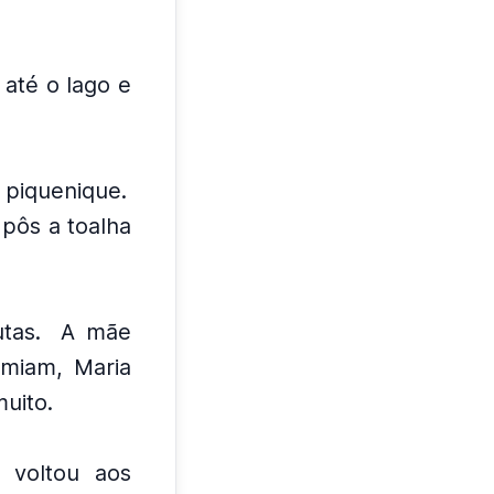
 até o lago e
 piquenique.
 pôs a toalha
tas.
A mãe
miam, Maria
uito.
a voltou aos