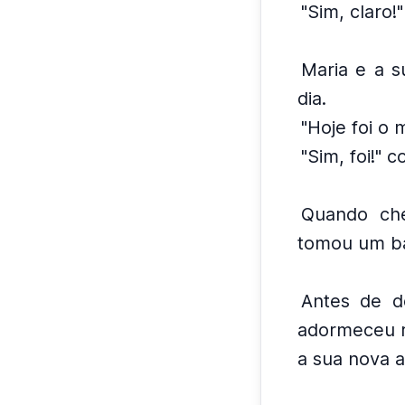
"Sim, claro
Maria e a s
dia.
"Hoje foi o m
"Sim, foi!" 
Quando che
tomou um ba
Antes de d
adormeceu r
a sua nova 