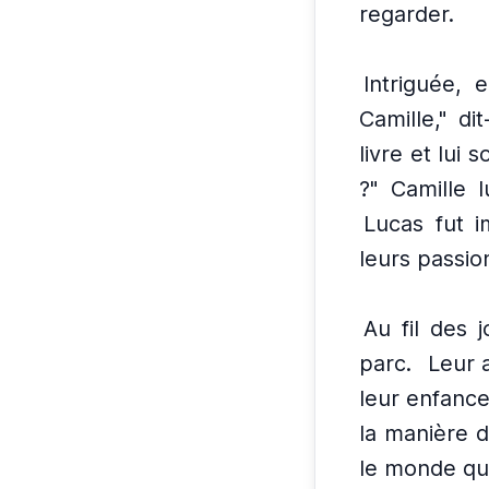
regarder.
Intriguée, 
Camille," di
livre et lui so
?" Camille 
Lucas fut i
leurs passio
Au fil des 
parc.
Leur 
leur enfance
la manière do
le monde qui