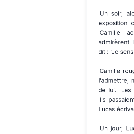
Un soir, al
exposition d
Camille a
admirèrent 
dit : "Je sen
Camille rou
l'admettre, 
de lui.
Les 
Ils passaien
Lucas écriva
Un jour, Luc