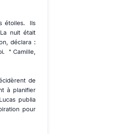
 étoiles.
Ils
La nuit était
on, déclara :
i.
" Camille,
décidèrent de
 à planifier
 Lucas publia
iration pour