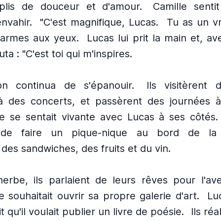
plis de douceur et d'amour.
Camille sent
envahir.
"C'est magnifique, Lucas.
Tu as un vra
s larmes aux yeux.
Lucas lui prit la main et, a
uta : "C'est toi qui m'inspires.
ion continua de s'épanouir.
Ils visitèrent
 à des concerts, et passèrent des journées à
le se sentait vivante avec Lucas à ses côtés.
 de faire un pique-nique au bord de la r
des sandwiches, des fruits et du vin.
herbe, ils parlaient de leurs rêves pour l'ave
e souhaitait ouvrir sa propre galerie d'art.
Lu
it qu'il voulait publier un livre de poésie.
Ils réa