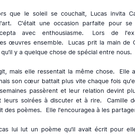
ors que le soleil se couchait, Lucas invita C
'art.
C'était une occasion parfaite pour se
ccepta avec enthousiasme.
Lors de l'exp
les œuvres ensemble.
Lucas prit la main de C
s qu'il y a quelque chose de spécial entre nous.
git, mais elle ressentait la même chose.
Elle 
mais son cœur battait plus vite chaque fois qu'el
semaines passèrent et leur relation devint pl
t leurs soirées à discuter et à rire.
Camille d
it des poèmes.
Elle l'encouragea à les partager
as lui lut un poème qu'il avait écrit pour ell