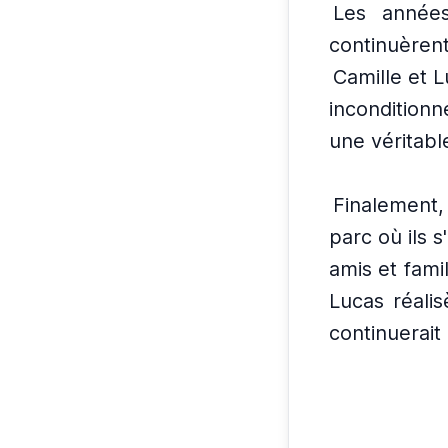
Les années
continuère
Camille et 
inconditionne
une véritabl
Finalement, 
parc où ils 
amis et fami
Lucas réalis
continuerait 