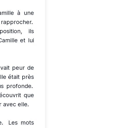
amille à une
 rapprocher.
osition, ils
amille et lui
avait peur de
le était près
us profonde.
écouvrit que
 avec elle.
e.
Les mots