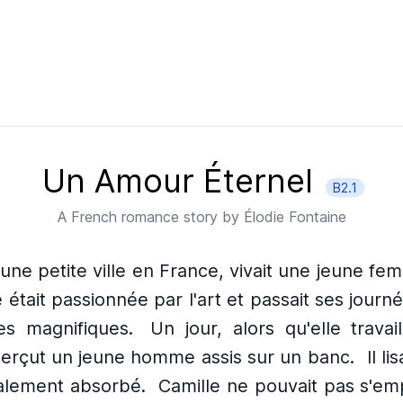
Un Amour Éternel
B2.1
A
French
romance story by
Élodie Fontaine
une petite ville en France, vivait une jeune 
e était passionnée par l'art et passait ses journ
s magnifiques.
Un jour, alors qu'elle travai
perçut un jeune homme assis sur un banc.
Il li
talement absorbé.
Camille ne pouvait pas s'em