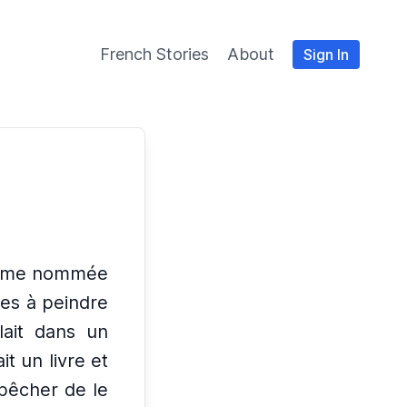
French Stories
About
Sign In
femme nommée
ées à peindre
llait dans un
sait un livre et
pêcher de le