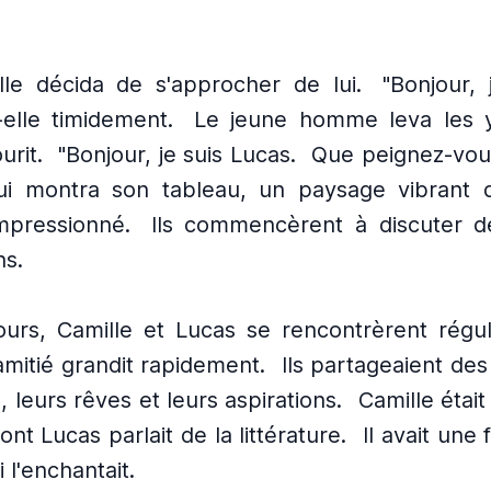
elle décida de s'approcher de lui.
"Bonjour,
t-elle timidement.
Le jeune homme leva les 
urit.
"Bonjour, je suis Lucas.
Que peignez-vous
lui montra son tableau, un paysage vibrant 
mpressionné.
Ils commencèrent à discuter de
ns.
jours, Camille et Lucas se rencontrèrent régu
amitié grandit rapidement.
Ils partageaient des
, leurs rêves et leurs aspirations.
Camille était
nt Lucas parlait de la littérature.
Il avait une
 l'enchantait.