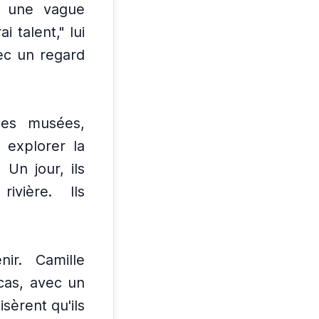
it une vague
i talent," lui
vec un regard
 des musées,
 explorer la
Un jour, ils
ivière.
Ils
nir.
Camille
cas, avec un
lisèrent qu'ils