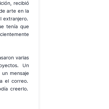
ción, recibió
de arte en la
l extranjero.
ue tenía que
icientemente
asaron varias
oyectos.
Un
a un mensaje
a el correo.
día creerlo.