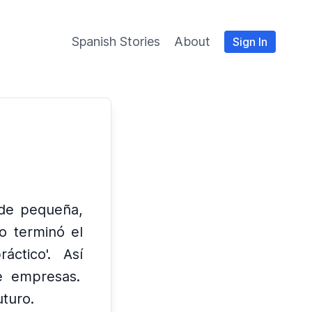
Spanish Stories
About
Sign In
de pequeña,
o terminó el
áctico'.
Así
de empresas.
uturo.