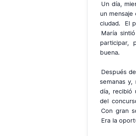
Un día, mie
un mensaje 
ciudad.
El 
María sinti
participar,
buena.
Después de 
semanas y, 
día, recibió
del concurs
Con gran s
Era la opor