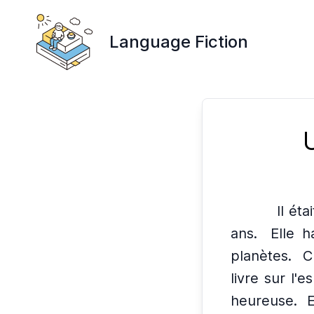
Language Fiction
Il éta
ans.
Elle h
planètes.
C
livre sur l'e
heureuse.
E