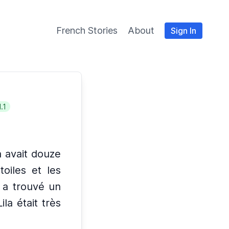
French Stories
About
Sign In
.1
a avait douze
toiles et les
a a trouvé un
Lila était très