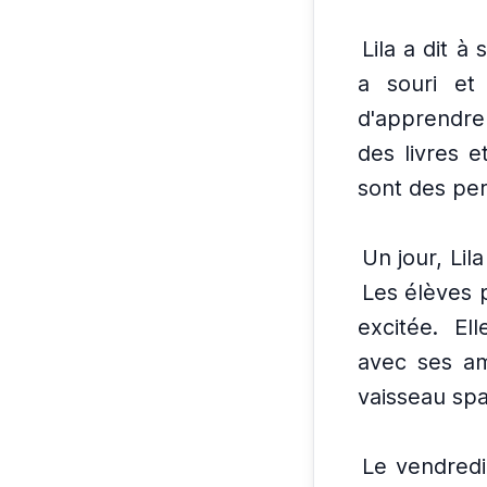
Lila a dit 
a souri et 
d'apprendre
des livres e
sont des per
Un jour, Lil
Les élèves p
excitée.
Ell
avec ses am
vaisseau spa
Le vendredi,