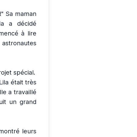
ce!" Sa maman
ila a décidé
mencé à lire
s astronautes
ojet spécial.
Lila était très
lle a travaillé
ruit un grand
montré leurs