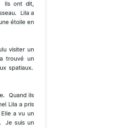
Ils ont dit,
isseau.
Lila a
une étoile en
ulu visiter un
 a trouvé un
ux spatiaux.
e.
Quand ils
e! Lila a pris
Elle a vu un
.
Je suis un