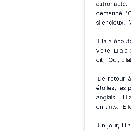
astronaute.
demandé, "Co
silencieux.
Lila a écout
visite, Lila 
dit, "Oui, Lil
De retour à
étoiles, les 
anglais.
Li
enfants.
Ell
Un jour, Lil