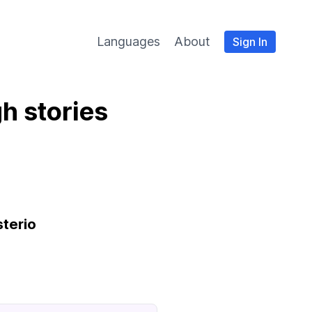
Languages
About
Sign In
h stories
sterio