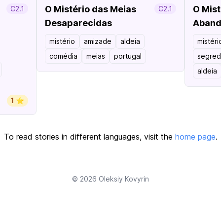
O Mistério das Meias
O Mist
C2.1
C2.1
Desaparecidas
Aband
mistério
amizade
aldeia
mistéri
comédia
meias
portugal
segred
aldeia
1 ⭐️
To read stories in different languages, visit the
home page
.
© 2026
Oleksiy Kovyrin