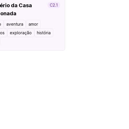
ério da Casa
C2.1
onada
o
aventura
amor
os
exploração
história