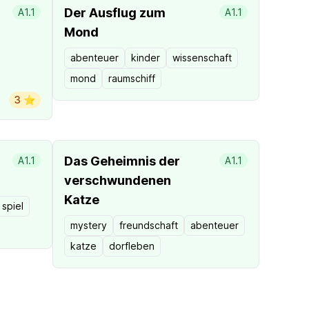
Der Ausflug zum
A1.1
A1.1
Mond
abenteuer
kinder
wissenschaft
mond
raumschiff
3 ⭐️
Das Geheimnis der
A1.1
A1.1
verschwundenen
Katze
spiel
mystery
freundschaft
abenteuer
katze
dorfleben