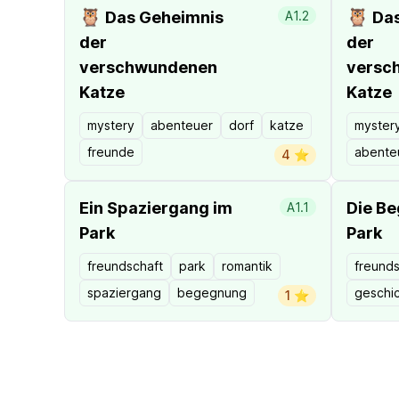
🦉
🦉
Das Geheimnis
A1.2
Das
der
der
verschwundenen
versc
Katze
Katze
mystery
abenteuer
dorf
katze
myster
freunde
abente
4 ⭐️
Ein Spaziergang im
Die B
A1.1
Park
Park
freundschaft
park
romantik
freunds
spaziergang
begegnung
geschi
1 ⭐️