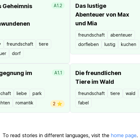
Das lustige
 Geheimnis
A1.2
Abenteuer von Max
und Mia
hwundenen
freundschaft
abenteuer
y
freundschaft
tiere
dorfleben
lustig
kuchen
uer
dorf
egegnung im
Die freundlichen
A1.1
Tiere im Wald
chaft
liebe
park
freundschaft
tiere
wald
chten
romantik
fabel
2 ⭐️
To read stories in different languages, visit the
home page
.