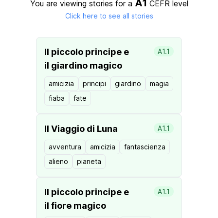
A1
You are viewing stories for a
CEFR level
Click here to see all stories
Il piccolo principe e
A1.1
il giardino magico
amicizia
principi
giardino
magia
fiaba
fate
Il Viaggio di Luna
A1.1
avventura
amicizia
fantascienza
alieno
pianeta
Il piccolo principe e
A1.1
il fiore magico