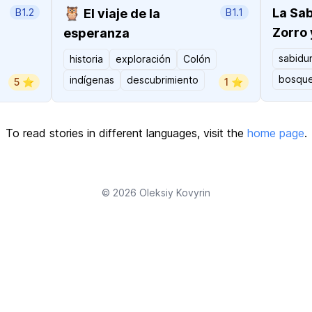
🦉
La Sab
B1.2
El viaje de la
B1.1
Zorro 
esperanza
sabidur
historia
exploración
Colón
bosqu
indígenas
descubrimiento
5 ⭐️
1 ⭐️
To read stories in different languages, visit the
home page
.
© 2026
Oleksiy Kovyrin