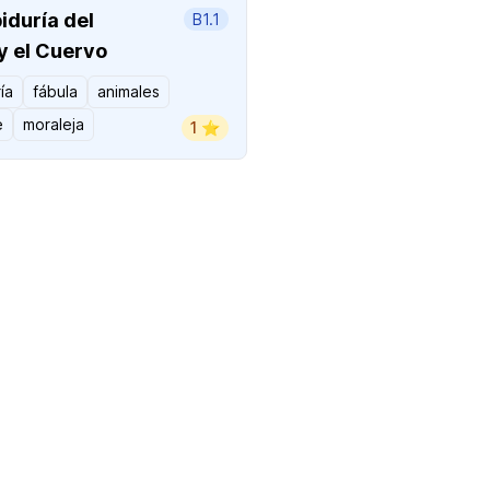
iduría del
B1.1
y el Cuervo
ía
fábula
animales
e
moraleja
1 ⭐️