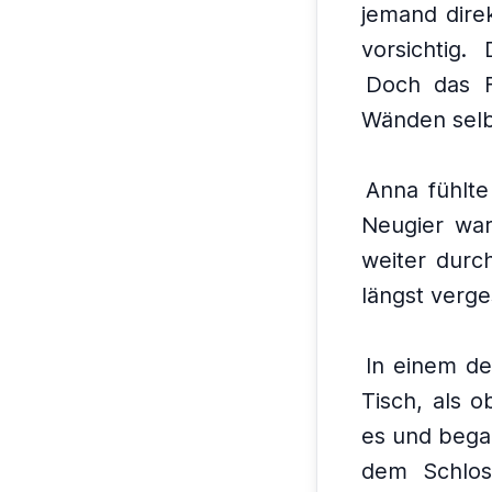
jemand direk
vorsichtig.
Doch das Fl
Wänden selb
Anna fühlte
Neugier war
weiter durc
längst verg
In einem de
Tisch, als o
es und bega
dem Schlos