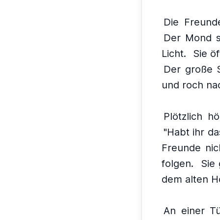
Die Freund
Der Mond s
Licht.
Sie ö
Der große 
und roch na
Plötzlich h
"Habt ihr da
Freunde nic
folgen.
Sie 
dem alten H
An einer Tü