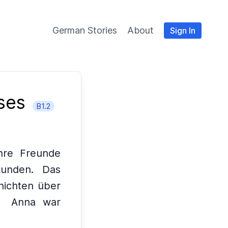
German Stories
About
Sign In
ses
B1.2
hre Freunde
kunden.
Das
hichten über
Anna war