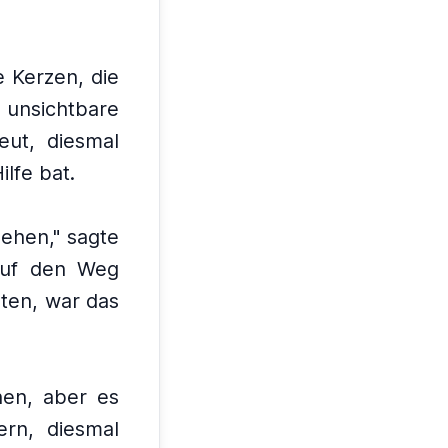
e Kerzen, die
 unsichtbare
eut, diesmal
lfe bat.
gehen," sagte
auf den Weg
hten, war das
nen, aber es
ern, diesmal