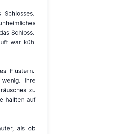
 Schlosses.
unheimliches
das Schloss.
uft war kühl
es Flüstern.
n wenig.
Ihre
eräusches zu
e hallten auf
uter, als ob