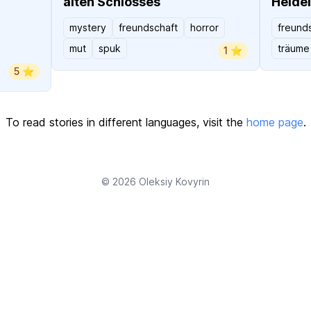
alten Schlosses
Heide
mystery
freundschaft
horror
freund
mut
spuk
träume
1 ⭐️
5 ⭐️
To read stories in different languages, visit the
home page
.
© 2026
Oleksiy Kovyrin