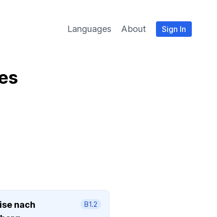
Languages
About
Sign In
es
ise nach
B1.2