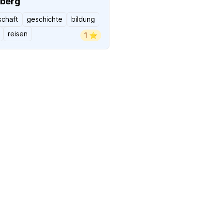
lberg
schaft
geschichte
bildung
reisen
1 ⭐️