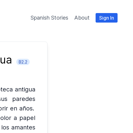
Spanish Stories
About
Sign In
gua
B2.2
oteca antigua
sus paredes
rir en años.
 olor a papel
a los amantes