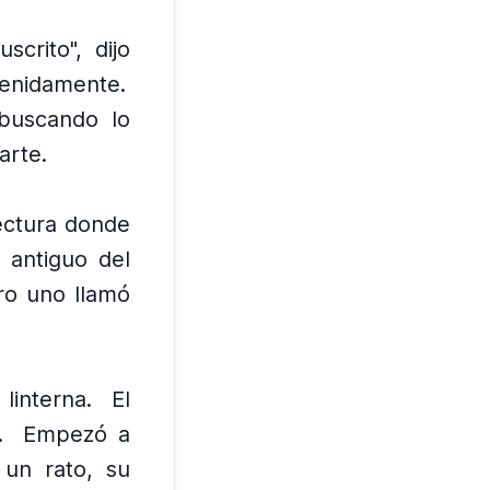
crito", dijo
tenidamente.
buscando lo
arte.
ectura donde
 antiguo del
ro uno llamó
linterna.
El
.
Empezó a
un rato, su