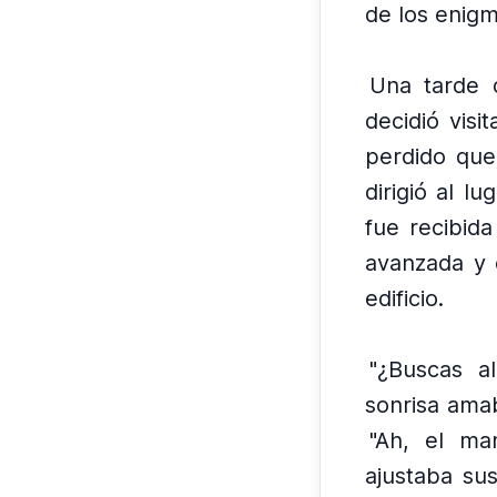
de los enigm
Una tarde 
decidió visit
perdido que
dirigió al l
fue recibid
avanzada y 
edificio.
"¿Buscas a
sonrisa ama
"Ah, el man
ajustaba sus