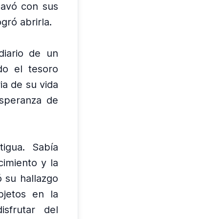
avó con sus
gró abrirla.
diario de un
o el tesoro
ria de su vida
esperanza de
tigua.
Sabía
cimiento y la
ó su hallazgo
bjetos en la
sfrutar del