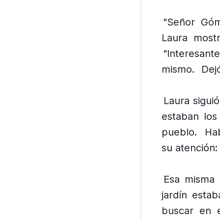
"Señor Góme
Laura mostr
"Interesant
mismo.
Dej
Laura sigui
estaban los
pueblo.
Hab
su atención: 
Esa misma n
jardín estab
buscar en e