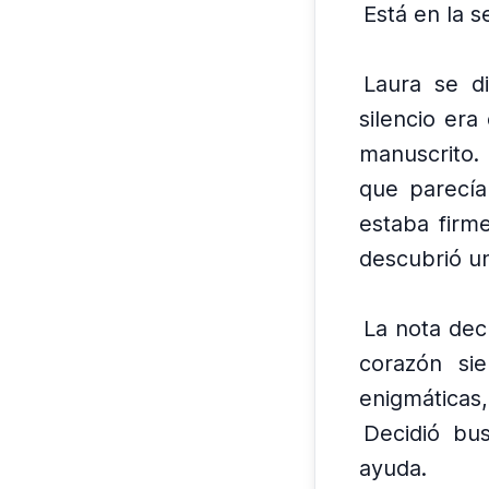
Está en la s
Laura se di
silencio era
manuscrito.
que parecían
estaba firm
descubrió u
La nota dec
corazón sie
enigmáticas,
Decidió bus
ayuda.