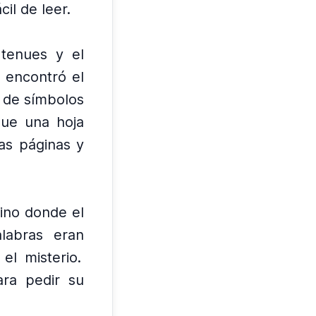
il de leer.
 tenues y el
 encontró el
o de símbolos
que una hoja
as páginas y
sino donde el
labras eran
el misterio.
ara pedir su