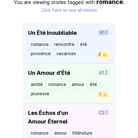
romance
You are viewing stories tagged with
.
Click here to see all stories
Un Été Inoubliable
B1.1
romance
rencontre
été
provence
vacances
2 ⭐️
Un Amour d'Été
A1.2
amitié
romance
amour
été
jeunesse
1 ⭐️
Les Échos d’un
C2.1
Amour Éternel
romance
amour
littérature