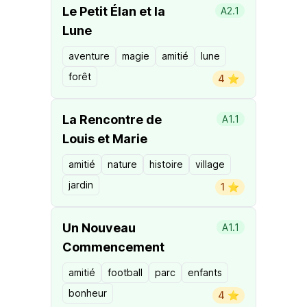
Le Petit Élan et la
A2.1
Lune
aventure
magie
amitié
lune
forêt
4 ⭐️
La Rencontre de
A1.1
Louis et Marie
amitié
nature
histoire
village
jardin
1 ⭐️
Un Nouveau
A1.1
Commencement
amitié
football
parc
enfants
bonheur
4 ⭐️