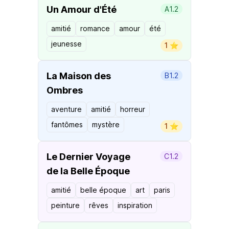
Un Amour d'Été
A1.2
amitié
romance
amour
été
jeunesse
1 ⭐️
La Maison des
B1.2
Ombres
aventure
amitié
horreur
fantômes
mystère
1 ⭐️
Le Dernier Voyage
C1.2
de la Belle Époque
amitié
belle époque
art
paris
peinture
rêves
inspiration