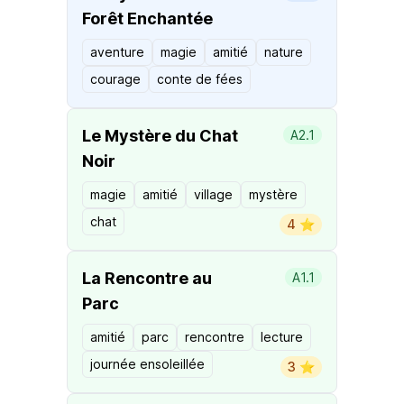
Forêt Enchantée
aventure
magie
amitié
nature
courage
conte de fées
Le Mystère du Chat
A2.1
Noir
magie
amitié
village
mystère
chat
4 ⭐️
La Rencontre au
A1.1
Parc
amitié
parc
rencontre
lecture
journée ensoleillée
3 ⭐️