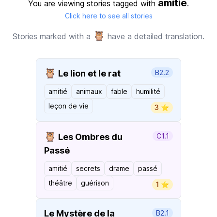
amitie
You are viewing stories tagged with
.
Click here to see all stories
🦉
Stories marked with a
have a detailed translation.
🦉
Le lion et le rat
B2.2
amitié
animaux
fable
humilité
leçon de vie
3 ⭐️
🦉
Les Ombres du
C1.1
Passé
amitié
secrets
drame
passé
théâtre
guérison
1 ⭐️
Le Mystère de la
B2.1