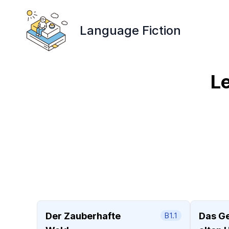
Language Fiction
L
Der Zauberhafte
Das G
B1.1