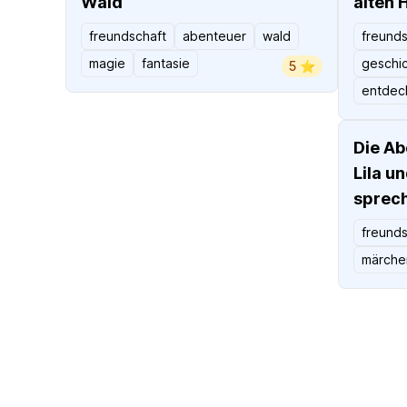
Wald
alten 
freundschaft
abenteuer
wald
freunds
magie
fantasie
geschi
5 ⭐️
entdec
Die Ab
Lila u
sprec
freunds
märche