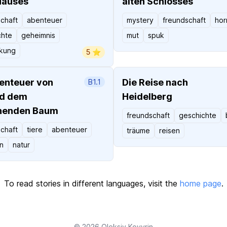
Hauses
alten Schlosses
chaft
abenteuer
mystery
freundschaft
hor
chte
geheimnis
mut
spuk
kung
5 ⭐️
enteuer von
Die Reise nach
B1.1
nd dem
Heidelberg
henden Baum
freundschaft
geschichte
chaft
tiere
abenteuer
träume
reisen
n
natur
To read stories in different languages, visit the
home page
.
© 2026
Oleksiy Kovyrin