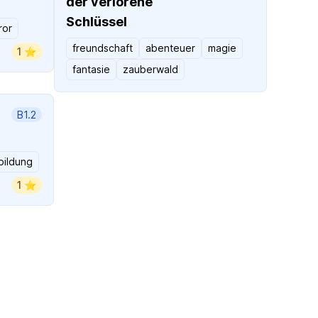
der verlorene
Schlüssel
ror
freundschaft
abenteuer
magie
1 ⭐️
fantasie
zauberwald
B1.2
bildung
1 ⭐️