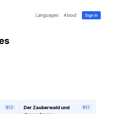
Languages
About
Sign In
es
Der Zauberwald und
B1.2
B1.1