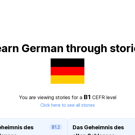
earn German through stori
B1
You are viewing stories for a
CEFR level
Click here to see all stories
eheimnis des
Das Geheimnis des
B1.2