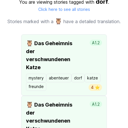
dorf
You are viewing stories tagged with
.
Click here to see all stories
🦉
Stories marked with a
have a detailed translation.
🦉
Das Geheimnis
A1.2
der
verschwundenen
Katze
mystery
abenteuer
dorf
katze
freunde
4 ⭐️
🦉
Das Geheimnis
A1.2
der
verschwundenen