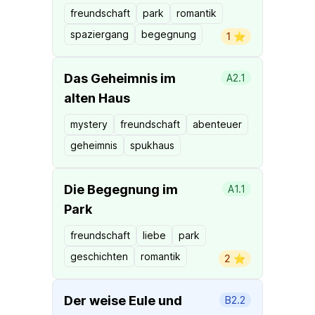
freundschaft
park
romantik
spaziergang
begegnung
1 ⭐️
Das Geheimnis im
A2.1
alten Haus
mystery
freundschaft
abenteuer
geheimnis
spukhaus
Die Begegnung im
A1.1
Park
freundschaft
liebe
park
geschichten
romantik
2 ⭐️
Der weise Eule und
B2.2