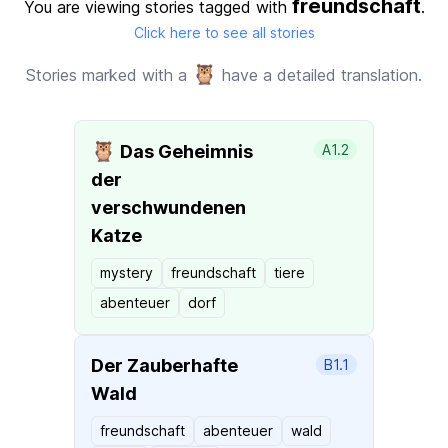
freundschaft
You are viewing stories tagged with
.
Click here to see all stories
🦉
Stories marked with a
have a detailed translation.
🦉
Das Geheimnis
A1.2
der
verschwundenen
Katze
mystery
freundschaft
tiere
abenteuer
dorf
Der Zauberhafte
B1.1
Wald
freundschaft
abenteuer
wald