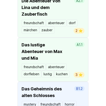
Die Abenteuer von
A2.1
Lina und dem
Zauberfisch
freundschaft
abenteuer
dorf
märchen
zauber
2 ⭐️
Das lustige
A1.1
Abenteuer von Max
und Mia
freundschaft
abenteuer
dorfleben
lustig
kuchen
3 ⭐️
Das Geheimnis des
B1.2
alten Schlosses
mystery
freundschaft
horror