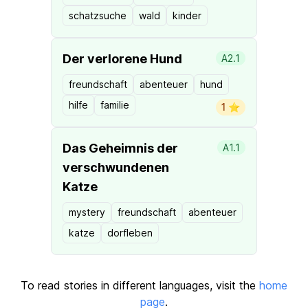
schatzsuche
wald
kinder
Der verlorene Hund
A2.1
freundschaft
abenteuer
hund
hilfe
familie
1 ⭐️
Das Geheimnis der
A1.1
verschwundenen
Katze
mystery
freundschaft
abenteuer
katze
dorfleben
To read stories in different languages, visit the
home
page
.