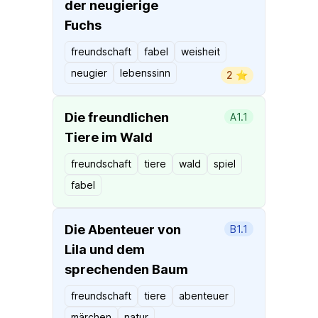
der neugierige
Fuchs
freundschaft
fabel
weisheit
neugier
lebenssinn
2 ⭐️
Die freundlichen
A1.1
Tiere im Wald
freundschaft
tiere
wald
spiel
fabel
Die Abenteuer von
B1.1
Lila und dem
sprechenden Baum
freundschaft
tiere
abenteuer
märchen
natur