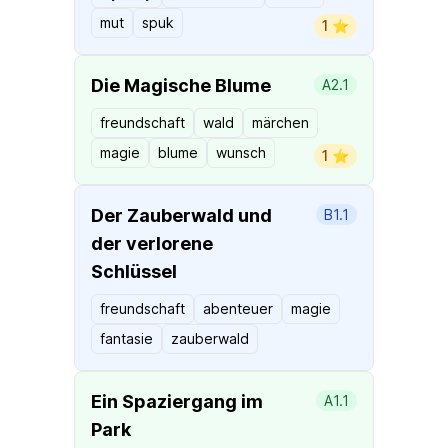
mut
spuk
1 ⭐️
Die Magische Blume
A2.1
freundschaft
wald
märchen
magie
blume
wunsch
1 ⭐️
Der Zauberwald und
B1.1
der verlorene
Schlüssel
freundschaft
abenteuer
magie
fantasie
zauberwald
Ein Spaziergang im
A1.1
Park