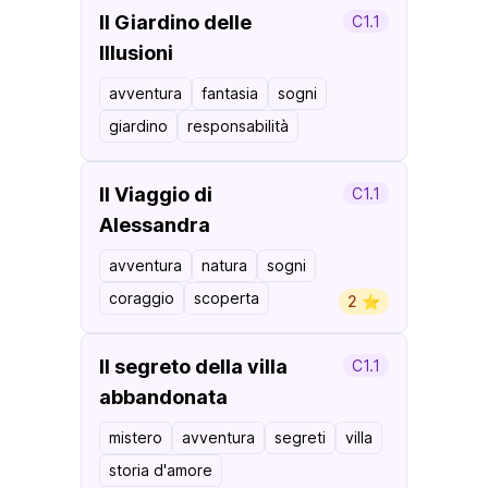
Il Giardino delle
C1.1
Illusioni
avventura
fantasia
sogni
giardino
responsabilità
Il Viaggio di
C1.1
Alessandra
avventura
natura
sogni
coraggio
scoperta
2 ⭐️
Il segreto della villa
C1.1
abbandonata
mistero
avventura
segreti
villa
storia d'amore