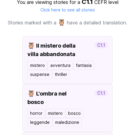
C1.1
You are viewing stories for a
CEFR level
Click here to see all stories
🦉
Stories marked with a
have a detailed translation.
🦉
Il mistero della
C1.1
villa abbandonata
mistero
avventura
fantasia
suspense
thriller
🦉
L'ombra nel
C1.1
bosco
horror
mistero
bosco
leggende
maledizione