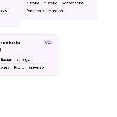
historia
misterio
sobrenatural
gación
fantasmas
mansión
izonte de
C2.1
l
 ficción
energía
iones
futuro
universo