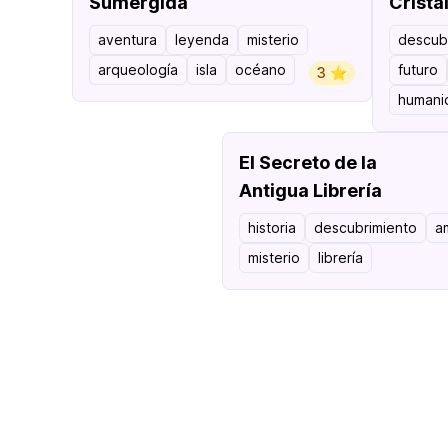
Sumergida
Crista
aventura
leyenda
misterio
descub
arqueología
isla
océano
futuro
3 ⭐️
humani
El Secreto de la
Antigua Librería
historia
descubrimiento
a
misterio
librería