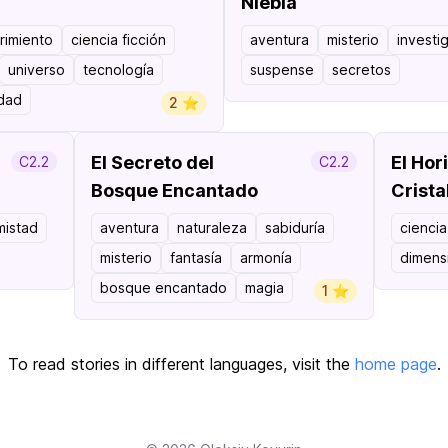
l
Niebla
rimiento
ciencia ficción
aventura
misterio
investi
universo
tecnología
suspense
secretos
dad
2 ⭐️
El Secreto del
El Hor
C2.2
C2.2
Bosque Encantado
Crista
mistad
aventura
naturaleza
sabiduría
ciencia
misterio
fantasía
armonía
dimens
bosque encantado
magia
1 ⭐️
To read stories in different languages, visit the
home page
.