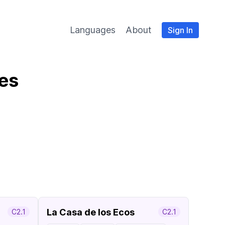
Languages
About
Sign In
ies
La Casa de los Ecos
C2.1
C2.1