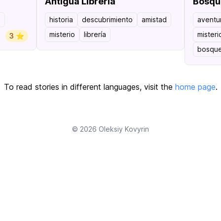
Antigua Librería
Bosqu
o
historia
descubrimiento
amistad
aventu
misterio
librería
misteri
3 ⭐️
bosque
To read stories in different languages, visit the
home page
.
© 2026
Oleksiy Kovyrin