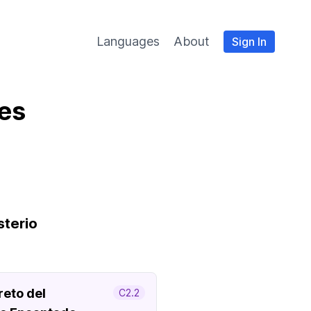
Languages
About
Sign In
ies
sterio
reto del
C2.2