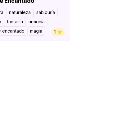
e Encantado
ra
naturaleza
sabiduría
o
fantasía
armonía
 encantado
magia
1 ⭐️