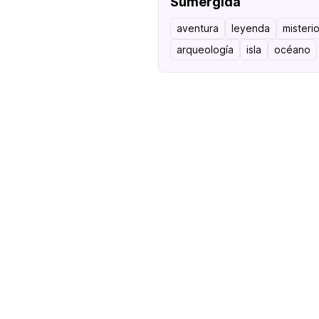
Sumergida
aventura
leyenda
misteri
arqueología
isla
océano