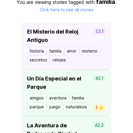
familia
You are viewing stories tagged with
.
Click here to see all stories
El Misterio del Reloj
C1.1
Antiguo
historia
familia
amor
misterio
secretos
relojes
Un Día Especial en el
A2.1
Parque
amigos
aventura
familia
parque
juego
naturaleza
1 ⭐️
La Aventura de
A2.2