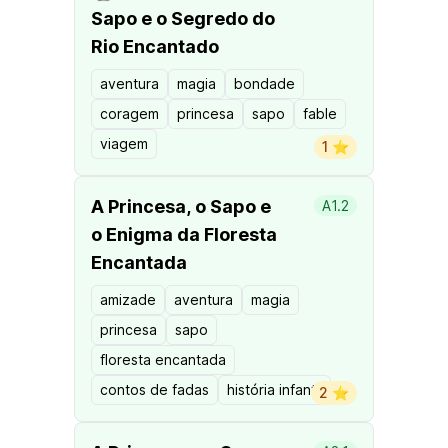
Sapo e o Segredo do
Rio Encantado
aventura
magia
bondade
coragem
princesa
sapo
fable
viagem
1 ⭐️
A Princesa, o Sapo e
A1.2
o Enigma da Floresta
Encantada
amizade
aventura
magia
princesa
sapo
floresta encantada
contos de fadas
história infantil
2 ⭐️