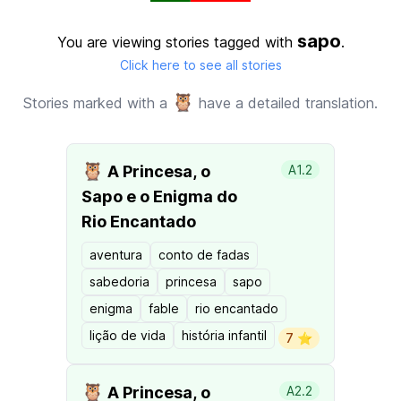
sapo
You are viewing stories tagged with
.
Click here to see all stories
🦉
Stories marked with a
have a detailed translation.
🦉
A Princesa, o
A1.2
Sapo e o Enigma do
Rio Encantado
aventura
conto de fadas
sabedoria
princesa
sapo
enigma
fable
rio encantado
lição de vida
história infantil
7 ⭐️
🦉
A Princesa, o
A2.2