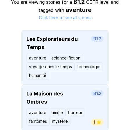
B1.2
You are viewing stories for a
CEFR level
and
aventure
tagged with
Click here to see all stories
Les Explorateurs du
B1.2
Temps
aventure
science-fiction
voyage dans le temps
technologie
humanité
La Maison des
B1.2
Ombres
aventure
amitié
horreur
fantômes
mystère
1 ⭐️