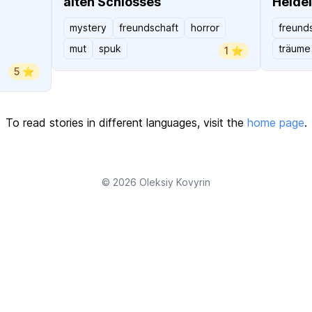
alten Schlosses
Heide
mystery
freundschaft
horror
freund
mut
spuk
träume
1 ⭐️
5 ⭐️
To read stories in different languages, visit the
home page
.
© 2026
Oleksiy Kovyrin