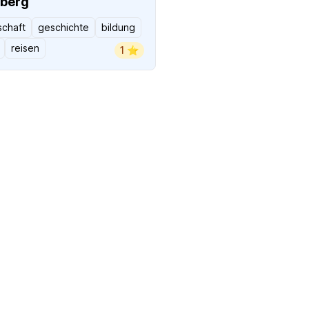
lberg
schaft
geschichte
bildung
reisen
1 ⭐️