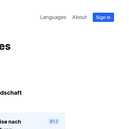
Languages
About
Sign In
es
ndschaft
ise nach
B1.2