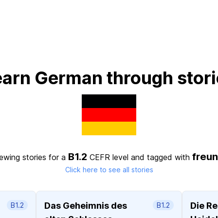
earn German through stori
B1.2
freu
ewing stories for a
CEFR level
and tagged with
Click here to see all stories
Das Geheimnis des
Die Re
B1.2
B1.2