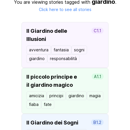
giardino
You are viewing stories tagged with
.
Click here to see all stories
Il Giardino delle
C1.1
Illusioni
avventura
fantasia
sogni
giardino
responsabilità
Il piccolo principe e
A1.1
il giardino magico
amicizia
principi
giardino
magia
fiaba
fate
Il Giardino dei Sogni
B1.2