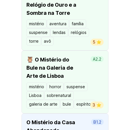
Relógio de Ouro e a
Sombra na Torre
mistério
aventura
família
suspense
lendas
relógios
torre
avô
5 ⭐️
🦉
O Mistério do
A2.2
Bule na Galeria de
Arte de Lisboa
mistério
horror
suspense
Lisboa
sobrenatural
galeria de arte
bule
espíritos
3 ⭐️
O Mistério da Casa
B1.2