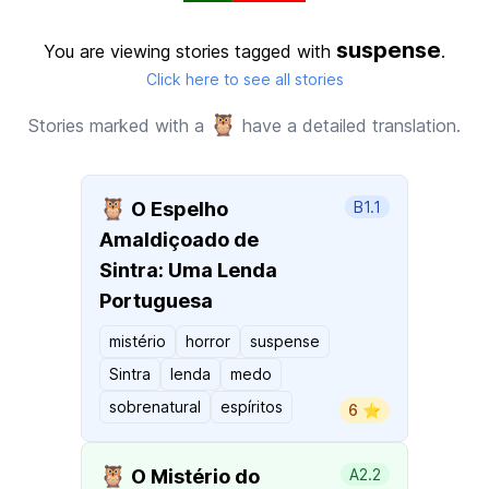
suspense
You are viewing stories tagged with
.
Click here to see all stories
🦉
Stories marked with a
have a detailed translation.
🦉
O Espelho
B1.1
Amaldiçoado de
Sintra: Uma Lenda
Portuguesa
mistério
horror
suspense
Sintra
lenda
medo
sobrenatural
espíritos
6 ⭐️
🦉
O Mistério do
A2.2