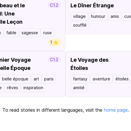
beau et le
Le Dîner Étrange
C1.2
d: Une
village
humour
amis
cui
le Leçon
soufflé
x
fable
sagesse
ruse
1 ⭐️
nier Voyage
Le Voyage des
C1.2
Belle Époque
Étoiles
belle époque
art
paris
fantasy
aventure
étoiles
e
rêves
inspiration
amitié
To read stories in different languages, visit the
home page
.