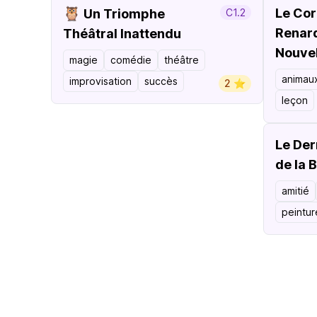
🦉
Le Cor
Un Triomphe
C1.2
Renar
Théâtral Inattendu
Nouvel
magie
comédie
théâtre
animau
improvisation
succès
2 ⭐️
leçon
Le Der
de la 
amitié
peintur