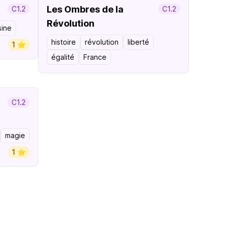
Les Ombres de la
C1.2
C1.2
Révolution
sine
histoire
révolution
liberté
1 ⭐️
égalité
France
C1.2
magie
1 ⭐️