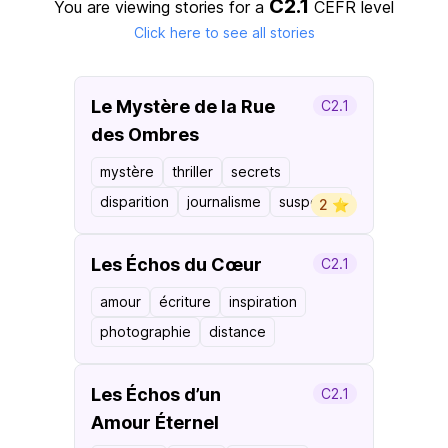
C2.1
You are viewing stories for a
CEFR level
Click here to see all stories
Le Mystère de la Rue
C2.1
des Ombres
mystère
thriller
secrets
disparition
journalisme
suspense
2 ⭐️
Les Échos du Cœur
C2.1
amour
écriture
inspiration
photographie
distance
Les Échos d’un
C2.1
Amour Éternel