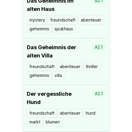
Das Geheimnis im
A2.1
alten Haus
mystery
freundschaft
abenteuer
geheimnis
spukhaus
Das Geheimnis der
A2.1
alten Villa
freundschaft
abenteuer
thriller
geheimnis
villa
Der vergessliche
A2.1
Hund
freundschaft
abenteuer
hund
markt
blumen