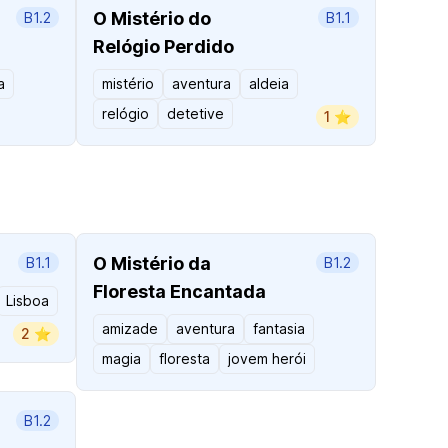
O Mistério do
B1.2
B1.1
Relógio Perdido
a
mistério
aventura
aldeia
relógio
detetive
1 ⭐️
O Mistério da
B1.1
B1.2
Floresta Encantada
Lisboa
amizade
aventura
fantasia
2 ⭐️
magia
floresta
jovem herói
B1.2