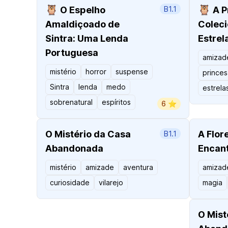
🦉
🦉
O Espelho
B1.1
A P
Amaldiçoado de
Colec
Sintra: Uma Lenda
Estrel
Portuguesa
amizad
mistério
horror
suspense
princes
Sintra
lenda
medo
estrela
sobrenatural
espíritos
6 ⭐️
O Mistério da Casa
A Flor
B1.1
Abandonada
Encan
mistério
amizade
aventura
amizad
curiosidade
vilarejo
magia
O Mist