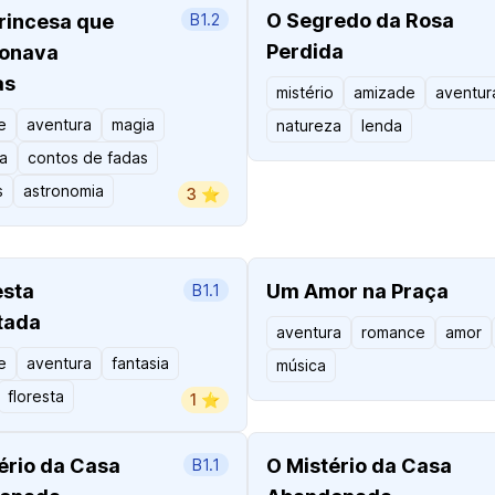
O Segredo da Rosa
rincesa que
B1.2
Perdida
ionava
as
mistério
amizade
aventur
e
aventura
magia
natureza
lenda
a
contos de fadas
s
astronomia
3 ⭐️
esta
Um Amor na Praça
B1.1
tada
aventura
romance
amor
e
aventura
fantasia
música
floresta
1 ⭐️
ério da Casa
O Mistério da Casa
B1.1