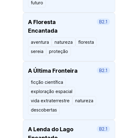
futuro
A Floresta
B2.1
Encantada
aventura
natureza
floresta
sereia
proteção
A Última Fronteira
B2.1
ficção científica
exploração espacial
vida extraterrestre
natureza
descobertas
A Lenda do Lago
B2.1
Encantado