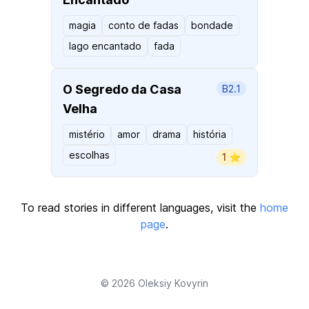
magia
conto de fadas
bondade
lago encantado
fada
O Segredo da Casa
B2.1
Velha
mistério
amor
drama
história
escolhas
1 ⭐️
To read stories in different languages, visit the
home
page
.
© 2026
Oleksiy Kovyrin