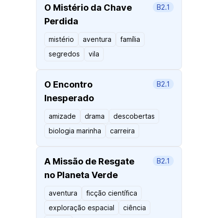
O Mistério da Chave
B2.1
Perdida
mistério
aventura
família
segredos
vila
O Encontro
B2.1
Inesperado
amizade
drama
descobertas
biologia marinha
carreira
A Missão de Resgate
B2.1
no Planeta Verde
aventura
ficção científica
exploração espacial
ciência