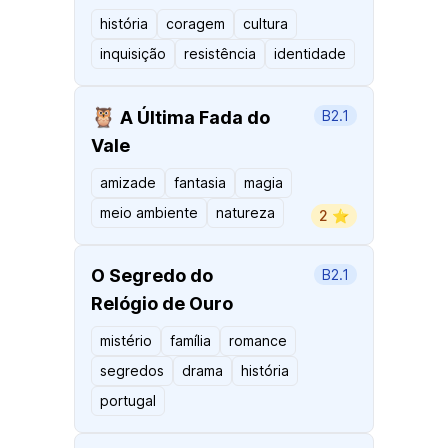
história
coragem
cultura
inquisição
resistência
identidade
🦉
A Última Fada do
B2.1
Vale
amizade
fantasia
magia
meio ambiente
natureza
2 ⭐️
O Segredo do
B2.1
Relógio de Ouro
mistério
família
romance
segredos
drama
história
portugal