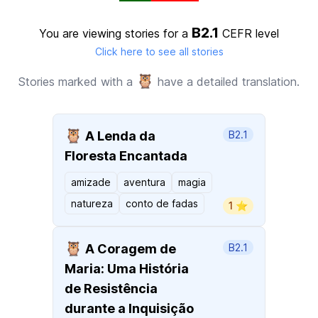
B2.1
You are viewing stories for a
CEFR level
Click here to see all stories
🦉
Stories marked with a
have a detailed translation.
🦉
A Lenda da
B2.1
Floresta Encantada
amizade
aventura
magia
natureza
conto de fadas
1 ⭐️
🦉
A Coragem de
B2.1
Maria: Uma História
de Resistência
durante a Inquisição