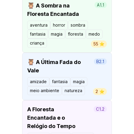
🦉
A Sombra na
A1.1
Floresta Encantada
aventura
horror
sombra
fantasia
magia
floresta
medo
criança
55 ⭐️
🦉
A Última Fada do
B2.1
Vale
amizade
fantasia
magia
meio ambiente
natureza
2 ⭐️
A Floresta
C1.2
Encantada e o
Relógio do Tempo