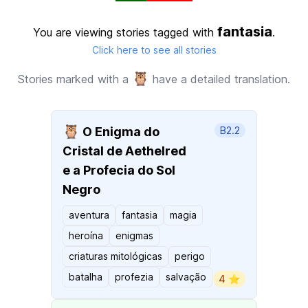
fantasia
You are viewing stories tagged with
.
Click here to see all stories
🦉
Stories marked with a
have a detailed translation.
🦉
O Enigma do
B2.2
Cristal de Aethelred
e a Profecia do Sol
Negro
aventura
fantasia
magia
heroína
enigmas
criaturas mitológicas
perigo
batalha
profezia
salvação
4 ⭐️