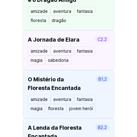
amizade
aventura
fantasia
floresta
dragão
A Jornada de Elara
C2.2
amizade
aventura
fantasia
magia
sabedoria
O Mistério da
B1.2
Floresta Encantada
amizade
aventura
fantasia
magia
floresta
jovem herói
A Lenda da Floresta
B2.2
Encantada