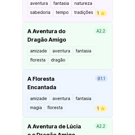
aventura
fantasia
natureza
sabedoria
tempo
tradições
1 ⭐️
A Aventura do
A2.2
Dragão Amigo
amizade
aventura
fantasia
floresta
dragão
A Floresta
B1.1
Encantada
amizade
aventura
fantasia
magia
floresta
1 ⭐️
A Aventura de Lúcia
A2.2
e o Dragão Amigo