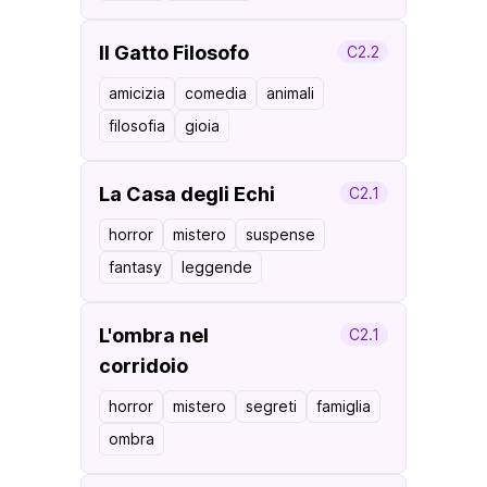
Il Gatto Filosofo
C2.2
amicizia
comedia
animali
filosofia
gioia
La Casa degli Echi
C2.1
horror
mistero
suspense
fantasy
leggende
L'ombra nel
C2.1
corridoio
horror
mistero
segreti
famiglia
ombra