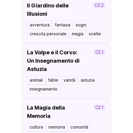
Il Giardino delle
C2.2
Illusioni
avventura
fantasia
sogni
crescita personale
magia
scelte
La Volpe e il Corvo:
C2.1
Un Insegnamento di
Astuzia
animali
fable
vanità
astuzia
insegnamento
La Magia della
C2.1
Memoria
cultura
memoria
comunità