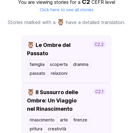
C2
You are viewing stories for a
CEFR level
Click here to see all stories
🦉
Stories marked with a
have a detailed translation.
🦉
Le Ombre del
C2.2
Passato
famiglia
scoperta
dramma
passato
relazioni
🦉
Il Sussurro delle
C2.1
Ombre: Un Viaggio
nel Rinascimento
rinascimento
arte
firenze
pittura
creatività