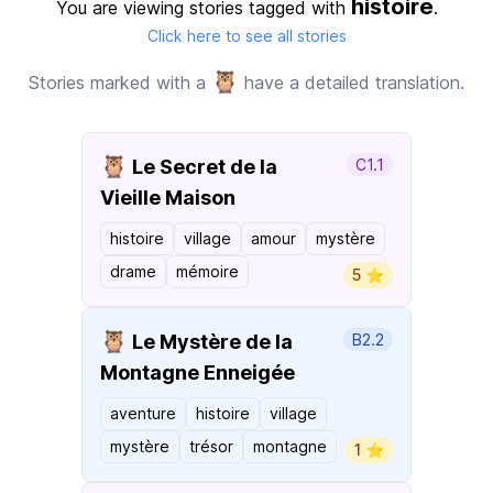
histoire
You are viewing stories tagged with
.
Click here to see all stories
🦉
Stories marked with a
have a detailed translation.
🦉
Le Secret de la
C1.1
Vieille Maison
histoire
village
amour
mystère
drame
mémoire
5 ⭐️
🦉
Le Mystère de la
B2.2
Montagne Enneigée
aventure
histoire
village
mystère
trésor
montagne
1 ⭐️