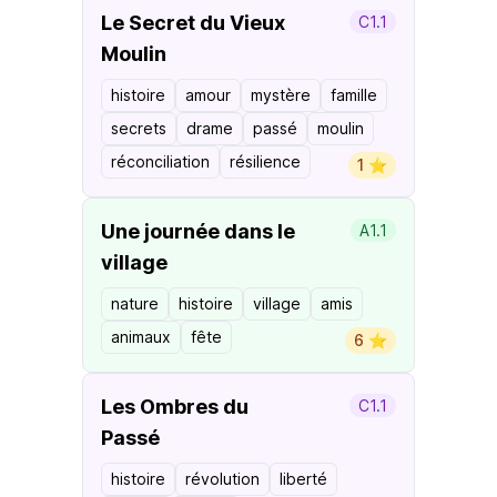
Le Secret du Vieux
C1.1
Moulin
histoire
amour
mystère
famille
secrets
drame
passé
moulin
réconciliation
résilience
1 ⭐️
Une journée dans le
A1.1
village
nature
histoire
village
amis
animaux
fête
6 ⭐️
Les Ombres du
C1.1
Passé
histoire
révolution
liberté