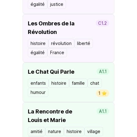
égalité
justice
Les Ombres de la
C1.2
Révolution
histoire
révolution
liberté
égalité
France
Le Chat Qui Parle
A1.1
enfants
histoire
famille
chat
humour
1 ⭐️
La Rencontre de
A1.1
Louis et Marie
amitié
nature
histoire
village