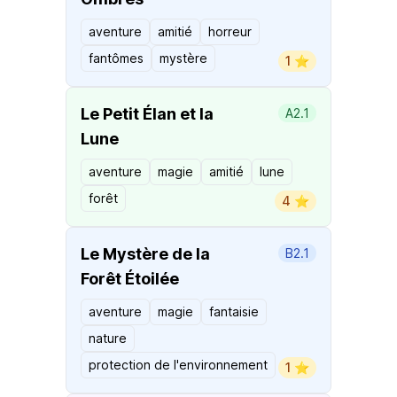
aventure
amitié
horreur
fantômes
mystère
1 ⭐️
Le Petit Élan et la
A2.1
Lune
aventure
magie
amitié
lune
forêt
4 ⭐️
Le Mystère de la
B2.1
Forêt Étoilée
aventure
magie
fantaisie
nature
protection de l'environnement
1 ⭐️