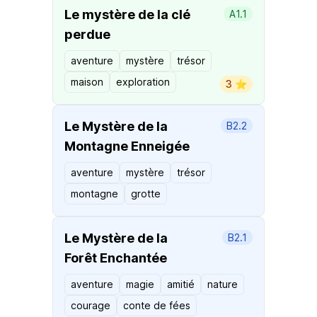
Le mystère de la clé
A1.1
perdue
aventure
mystère
trésor
maison
exploration
3 ⭐️
Le Mystère de la
B2.2
Montagne Enneigée
aventure
mystère
trésor
montagne
grotte
Le Mystère de la
B2.1
Forêt Enchantée
aventure
magie
amitié
nature
courage
conte de fées