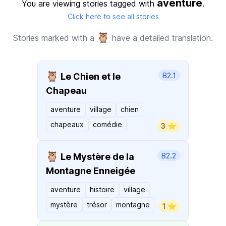
aventure
You are viewing stories tagged with
.
Click here to see all stories
🦉
Stories marked with a
have a detailed translation.
🦉
Le Chien et le
B2.1
Chapeau
aventure
village
chien
chapeaux
comédie
3 ⭐️
🦉
Le Mystère de la
B2.2
Montagne Enneigée
aventure
histoire
village
mystère
trésor
montagne
1 ⭐️