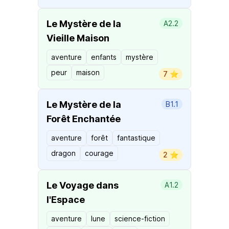
Le Mystère de la
A2.2
Vieille Maison
aventure
enfants
mystère
peur
maison
7 ⭐️
Le Mystère de la
B1.1
Forêt Enchantée
aventure
forêt
fantastique
dragon
courage
2 ⭐️
Le Voyage dans
A1.2
l'Espace
aventure
lune
science-fiction