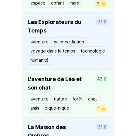
espace
enfant
mars
3 ⭐️
Les Explorateurs du
B1.2
Temps
aventure
science-fiction
voyage dans le temps
technologie
humanité
L'aventure de Léa et
A2.2
son chat
aventure
nature
forêt
chat
amis
pique-nique
1 ⭐️
La Maison des
B1.2
Ombres