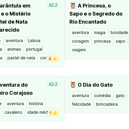
🦉
arântula em
A2.2
A Princesa, o
 e o Mistério
Sapo e o Segredo do
tel de Nata
Rio Encantado
arecido
aventura
magia
bondade
o
aventura
Lisboa
coragem
princesa
sapo
a
animais
portugal
viagem
la
pastel de nata
conto
4 ⭐️
🦉
ventura do
A2.2
O Dia do Gato
iro Corajoso
aventura
comédia
gato
e
aventura
história
felicidade
brincadeira
cavaleiro
idade média
1 ⭐️