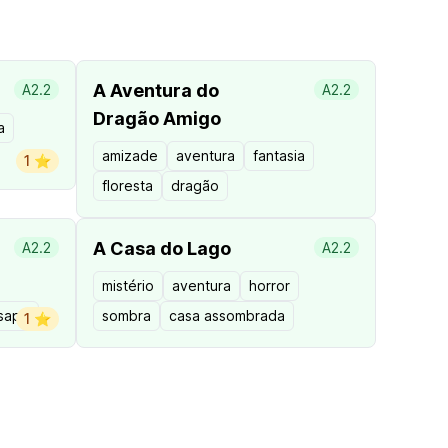
A Aventura do
A2.2
A2.2
Dragão Amigo
a
amizade
aventura
fantasia
1 ⭐️
floresta
dragão
A Casa do Lago
A2.2
A2.2
mistério
aventura
horror
sapo
sombra
casa assombrada
1 ⭐️