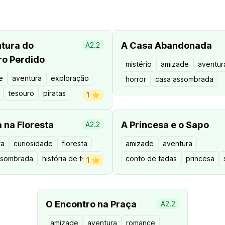
tura do
A Casa Abandonada
A2.2
ro Perdido
mistério
amizade
aventur
e
aventura
exploração
horror
casa assombrada
tesouro
piratas
1 ⭐️
 na Floresta
A Princesa e o Sapo
A2.2
ra
curiosidade
floresta
amizade
aventura
ssombrada
história de terror
conto de fadas
princesa
1 ⭐️
O Encontro na Praça
A2.2
amizade
aventura
romance