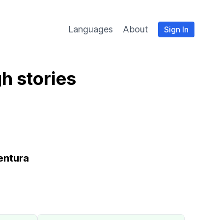
Languages
About
Sign In
h stories
entura