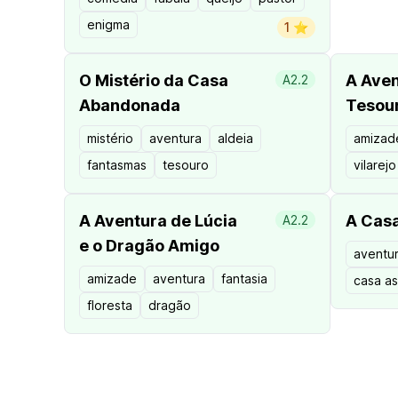
enigma
1 ⭐️
O Mistério da Casa
A Aven
A2.2
Abandonada
Tesou
mistério
aventura
aldeia
amizad
fantasmas
tesouro
vilarejo
A Aventura de Lúcia
A Casa
A2.2
e o Dragão Amigo
aventu
amizade
aventura
fantasia
casa a
floresta
dragão