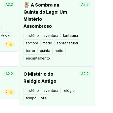
🦉
A2.2
A Sombra na
A2.2
Quinta do Lago: Um
Mistério
Assombroso
mistério
aventura
fantasma
fable
sombra
medo
sobrenatural
1 ⭐️
terror
quinta
noite
encantamento
O Mistério do
A2.2
A2.2
Relógio Antigo
mistério
aventura
relógio
2 ⭐️
tempo
vila