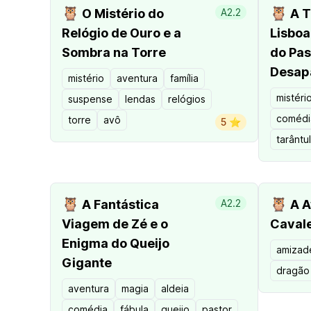
🦉
🦉
O Mistério do
A2.2
A T
Relógio de Ouro e a
Lisboa
Sombra na Torre
do Pas
Desap
mistério
aventura
família
mistéri
suspense
lendas
relógios
comédi
torre
avô
5 ⭐️
tarântu
🦉
🦉
A Fantástica
A2.2
A A
Viagem de Zé e o
Cavale
Enigma do Queijo
amizad
Gigante
dragão
aventura
magia
aldeia
comédia
fábula
queijo
pastor