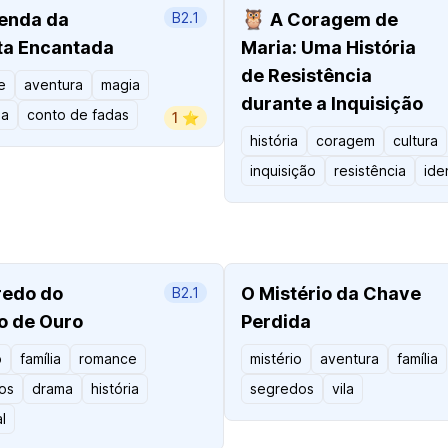
🦉
enda da
B2.1
A Coragem de
ta Encantada
Maria: Uma História
de Resistência
e
aventura
magia
durante a Inquisição
za
conto de fadas
1 ⭐️
história
coragem
cultura
inquisição
resistência
ide
redo do
O Mistério da Chave
B2.1
o de Ouro
Perdida
o
família
romance
mistério
aventura
família
os
drama
história
segredos
vila
l