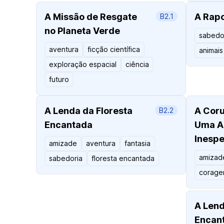
A Missão de Resgate
A Rapo
B2.1
no Planeta Verde
sabedo
aventura
ficção científica
animais
exploração espacial
ciência
futuro
A Lenda da Floresta
A Coru
B2.2
Encantada
Uma A
Inesp
amizade
aventura
fantasia
amizad
sabedoria
floresta encantada
corag
A Lend
Encan