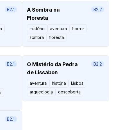
A Sombra na
B2.1
B2.2
Floresta
ta
mistério
aventura
horror
sombra
floresta
O Mistério da Pedra
B2.1
B2.2
de Lissabon
aventura
história
Lisboa
arqueologia
descoberta
a
B2.1