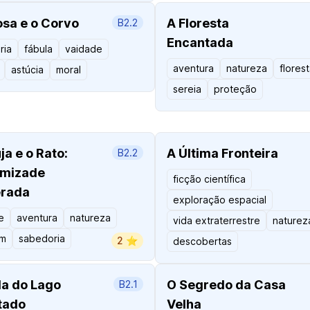
sa e o Corvo
A Floresta
B2.2
Encantada
ria
fábula
vaidade
aventura
natureza
flores
astúcia
moral
sereia
proteção
ja e o Rato:
A Última Fronteira
B2.2
mizade
ficção científica
erada
exploração espacial
e
aventura
natureza
vida extraterrestre
naturez
em
sabedoria
2 ⭐️
descobertas
a do Lago
O Segredo da Casa
B2.1
tado
Velha