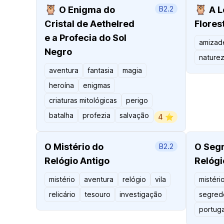
🦉
🦉
O Enigma do
B2.2
A L
Cristal de Aethelred
Flores
e a Profecia do Sol
amizad
Negro
nature
aventura
fantasia
magia
heroína
enigmas
criaturas mitológicas
perigo
batalha
profezia
salvação
4 ⭐️
O Mistério do
O Seg
B2.2
Relógio Antigo
Relógi
mistério
aventura
relógio
vila
mistéri
relicário
tesouro
investigação
segred
portuga