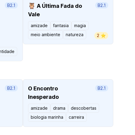
🦉
B2.1
A Última Fada do
B2.1
Vale
amizade
fantasia
magia
meio ambiente
natureza
2 ⭐️
ntidade
O Encontro
B2.1
B2.1
Inesperado
amizade
drama
descobertas
biologia marinha
carreira